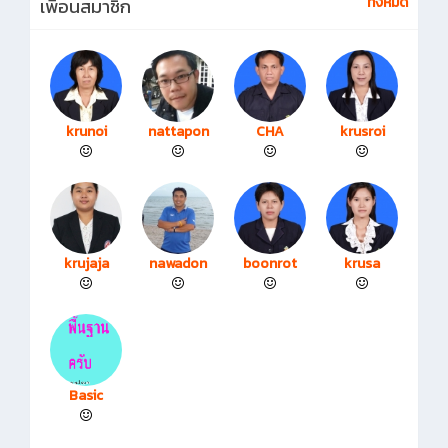
ทั้งหมด
เพื่อนสมาชิก
krunoi
nattapon
CHA
krusroi
krujaja
nawadon
boonrot
krusa
Basic