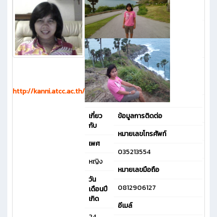
สมา
(
คะ
โ
ต
http://kanni.atcc.ac.th/
คว
เกี่
เกี่ยว
ข้อมูลการติดต่อ
กับ
แผ
หมายเลขโทรศัพท์
เพศ
สาข
035213554
หญิง
390
หมายเลขมือถือ
สา
วัน
สัมพ
0812906127
เดือนปี
เกิด
อีเมล์
24