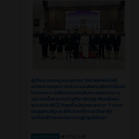
ผู้บริหาร คณะครู และบุคลากร วิทยาลัยเทคโนโลยี
พณิชยการอยุธยา เข้าร่วมงานเฉลิมพระเกียรติ เนื่องใน
โอกาสพระราชพิธีมหามงคลเฉลิมพระชนมพรรษา ๔
รอบ สมเด็จพระนางเจ้าสุทิดา พัชรสุธาพิมลลักษณ
พระบรมราชินี 🗓️ วันพุธที่ ๓ มิถุนายน ๒๕๖๙ 📍 ณ หอ
ประชุมพระพิรุณระลึกโปรดเกล้าฯ มหาวิทยาลัย
เทคโนโลยีราชมงคลสุวรรณภูมิ ศูนย์หันตรา
971
0
รอบรั้ววิทยาลัย