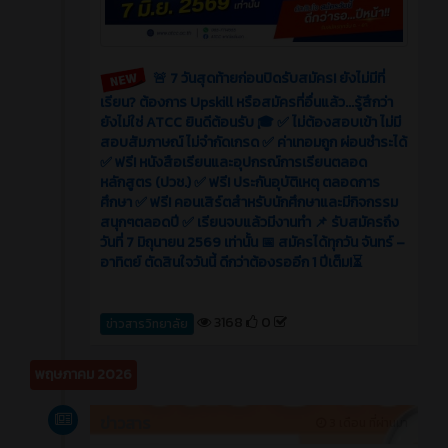
🚨 7 วันสุดท้ายก่อนปิดรับสมัคร! ยังไม่มีที่
เรียน? ต้องการ Upskill หรือสมัครที่อื่นแล้ว...รู้สึกว่า
ยังไม่ใช่ ATCC ยินดีต้อนรับ 🎓 ✅ ไม่ต้องสอบเข้า ไม่มี
สอบสัมภาษณ์ ไม่จำกัดเกรด ✅ ค่าเทอมถูก ผ่อนชำระได้
✅ ฟรี! หนังสือเรียนและอุปกรณ์การเรียนตลอด
หลักสูตร (ปวช.) ✅ ฟรี! ประกันอุบัติเหตุ ตลอดการ
ศึกษา ✅ ฟรี! คอนเสิร์ตสำหรับนักศึกษาและมีกิจกรรม
สนุกๆตลอดปี ✅ เรียนจบแล้วมีงานทำ 📌 รับสมัครถึง
วันที่ 7 มิถุนายน 2569 เท่านั้น 📅 สมัครได้ทุกวัน จันทร์ –
อาทิตย์ ตัดสินใจวันนี้ ดีกว่าต้องรออีก 1 ปีเต็ม!⏳
3168
0
ข่าวสารวิทยาลัย
พฤษภาคม 2026
ข่าวสาร
3 เดือน ที่ผ่านมา