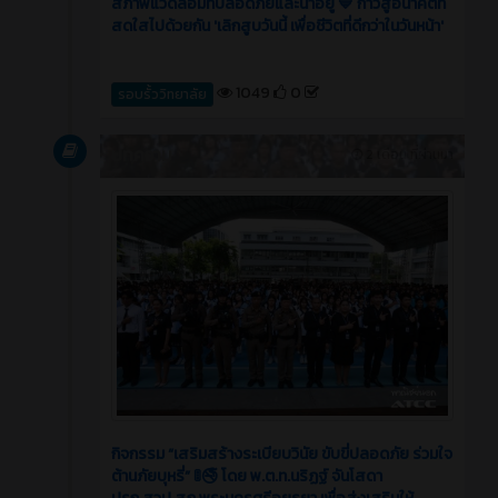
สภาพแวดล้อมที่ปลอดภัยและน่าอยู่ 💙 ก้าวสู่อนาคตที่
สดใสไปด้วยกัน 'เลิกสูบวันนี้ เพื่อชีวิตที่ดีกว่าในวันหน้า'
1049
0
รอบรั้ววิทยาลัย
บทความ
2 เดือน ที่ผ่านมา
กิจกรรม “เสริมสร้างระเบียบวินัย ขับขี่ปลอดภัย ร่วมใจ
ต้านภัยบุหรี่” 🚦🚭 โดย พ.ต.ท.นริฏฐ์ จันโสดา