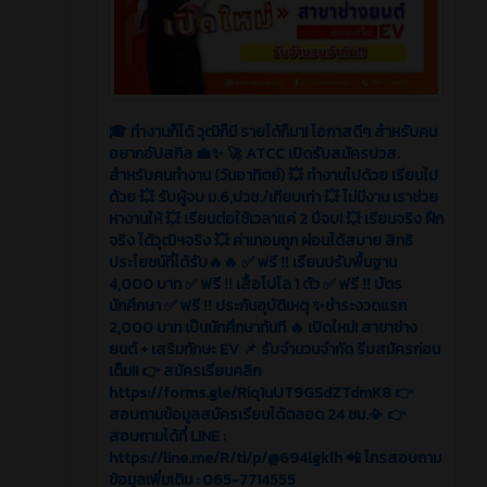
🎓 ทำงานก็ได้ วุฒิก็มี รายได้ก็มา! โอกาสดีๆ สำหรับคน
อยากอัปสกิล 💼✨ 🚀 ATCC เปิดรับสมัครปวส.
สำหรับคนทำงาน (วันอาทิตย์) 💥 ทำงานไปด้วย เรียนไป
ด้วย 💥 รับผู้จบ ม.6,ปวช./เทียบเท่า 💥 ไม่มีงาน เราช่วย
หางานให้ 💥 เรียนต่อใช้เวลาแค่ 2 ปีจบ! 💥 เรียนจริง ฝึก
จริง ได้วุฒิฯจริง 💥 ค่าเทอมถูก ผ่อนได้สบาย สิทธิ
ประโยชน์ที่ได้รับ🔥🔥 ✅ ฟรี ‼️ เรียนปรับพื้นฐาน
4,000 บาท ✅ ฟรี ‼️ เสื้อโปโล 1 ตัว ✅ ฟรี ‼️ บัตร
นักศึกษา ✅ ฟรี ‼️ ประกันอุบัติเหตุ ✨ชำระงวดแรก
2,000 บาท เป็นนักศึกษาทันที 🔥 เปิดใหม่! สาขาช่าง
ยนต์ + เสริมทักษะ EV 📌 รับจำนวนจำกัด รีบสมัครก่อน
เต็ม!! 👉 สมัครเรียนคลิก
https://forms.gle/Riq1uUT9GSdZTdmK8 👉
สอบถามข้อมูลสมัครเรียนได้ตลอด 24 ชม.📳 👉
สอบถามได้ที่ LINE :
https://line.me/R/ti/p/@694lgklh 📲 โทรสอบถาม
ข้อมูลเพิ่มเติม : 065-7714555