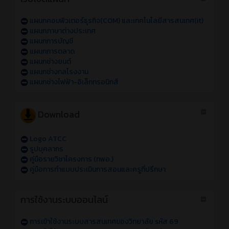
แผนกคอมพิวเตอร์ธุรกิจ(COM) และเทคโนโลยีสารสนเทศ(it)
แผนกภาษาต่างประเทศ
แผนกการบัญชี
แผนกการตลาด
แผนกช่างยนต์
แผนกช่างกลโรงงาน
แผนกช่างไฟฟ้า-อิเล็กทรอนิกส์
Download
Logo ATCC
รูปบุคลากร
คู่มือรายวิชาโครงการ (ทพอ.)
คู่มือการทำแบบประเมินการสอนและครูที่ปรึกษา
การใช้งานระบบออนไลน์
การเข้าใช้งานระบบสารสนเทศของวิทยาลัย sหัส 69