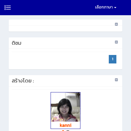
เลือกภาษา
ติชม
1
สร้างโดย :
kanni