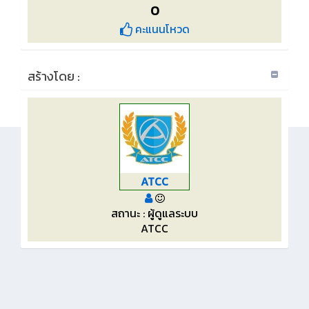
0
คะแนนโหวด
สร้างโดย :
ATCC
สถานะ : ผู้ดูแลระบบ
ATCC