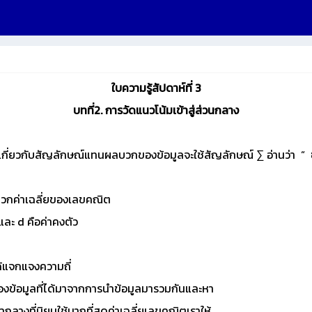
ใบความรู้สัปดาห์ที่ 3
บทที่2. การวัดแนวโน้มเข้าสู่ส่วนกลาง
กับสัญลักษณ์แทนผลบวกของข้อมูลจะใช้สัญลักษณ์ ∑ อ่านว่า “ ซัมเ
บวกค่าเฉลี่ยของเลขคณิต
และ d คือค่าคงตัว
ด้แจกแจงความถี่
งข้อมูลที่ได้มาจากการนำข้อมูลมารวมกันและหา
ลางที่นิยมใช้มากที่สุดค่าเฉลี่ยเลขคณิตเราให้