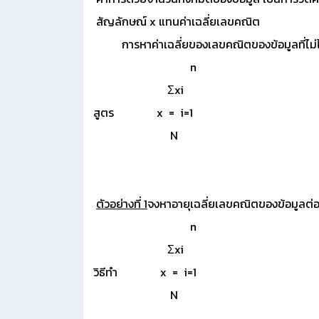
สัญลักษณ์ x แทนค่าเฉลี่ยเลขคณิต
การหาค่าเฉลี่ยของเลขคณิตของข้อมูลที่ไม่ได
n
Σxi
สูตร x = i=1
N
ตัวอย่างที่ 1
จงหาอายุเฉลี่ยเลขคณิตของข้อมูลต
n
Σxi
วิธีทำ x = i=1
N