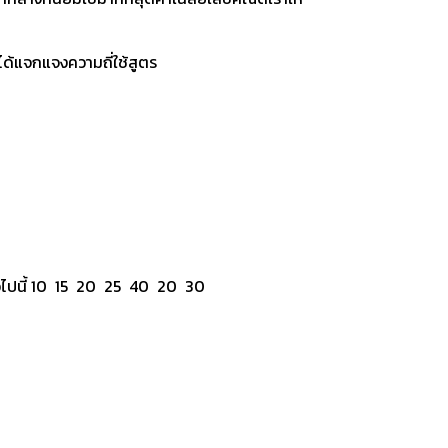
้แจกแจงความถี่ใช้สูตร
่อไปนี้ 10 15 20 25 40 20 30