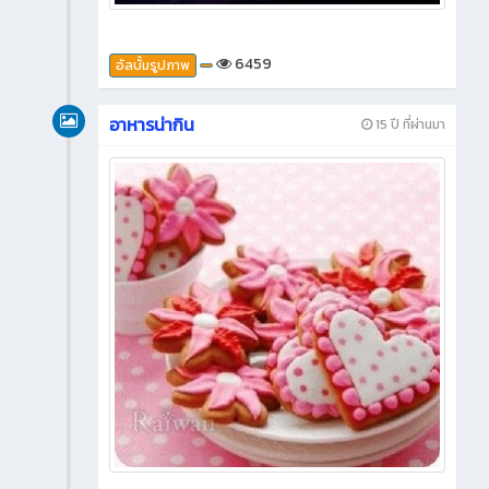
6459
อัลบั้มรูปภาพ
อาหารน่ากิน
15 ปี ที่ผ่านมา