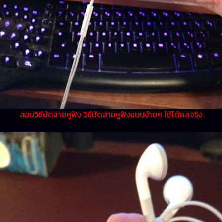
สอนวิธีมัดสายหูฟัง วิธีมัดสายหูฟังแบบง่ายๆ ใช้ได้ผลจริง