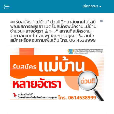
เลือกภาษา
📣 รับสมัคร “แม่บ้าน” ด่วน!! วิทยาลัยเทคโนโลยี
พณิชยการอยุธยา เปิดรับสมัครพนักงานแม่บ้าน
จำนวนหลายอัตรา 🧹✨ 📍 สถานที่สมัครงาน :
วิทยาลัยเทคโนโลยีพณิชยการอยุธยา 📞 สนใจ
สมัครหรือสอบถามเพิ่มเติม โทร. 0614538999