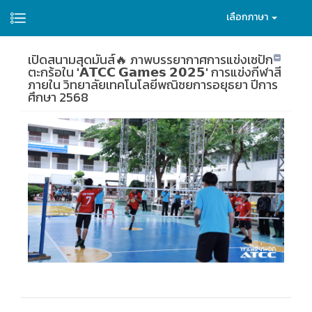
เลือกภาษา
เปิดสนามสุดมันส์🔥 ภาพบรรยากาศการแข่งเซปัก
ตะกร้อใน '𝗔𝗧𝗖𝗖 𝗚𝗮𝗺𝗲𝘀 𝟮𝟬𝟮𝟱' การแข่งกีฬาสี
ภายใน วิทยาลัยเทคโนโลยีพณิชยการอยุธยา ปีการ
ศึกษา 2568