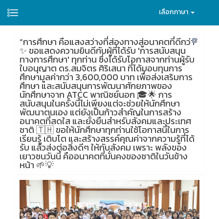
เลือกภาษา
“การศึกษา คือแสงสว่างที่ส่องทางสู่อนาคตที่ดีกว่า”
✨ ขอแสดงความยินดีกับผู้ที่ได้รับ 'การสนับสนุน
ทางการศึกษา' ทุกท่าน ซึ่งได้รับโอกาสจากท่านผู้รับ
ใบอนุญาต ดร.สมจิตร ศิริเสนา ที่ได้มอบทุนการ
ศึกษามูลค่ากว่า 3,600,000 บาท เพื่อส่งเสริมการ
ศึกษา และสนับสนุนการพัฒนาศักยภาพของ
นักศึกษาจาก ATCC พาณิชย์นอก 🎓🌟 การ
สนับสนุนในครั้งนี้ไม่เพียงแต่จะช่วยให้นักศึกษา
พัฒนาตนเอง แต่ยังเป็นก้าวสำคัญในการสร้าง
อนาคตที่สดใส และยั่งยืนสำหรับสังคมและประเทศ
ชาติ 🇹🇭 ขอให้นักศึกษาทุกท่านใช้โอกาสนี้ในการ
เรียนรู้ เติบโต และสร้างสรรค์คุณค่าจากความรู้ที่ได้
รับ แล้วส่งต่อสิ่งดีๆ ให้กับสังคม เพราะ พลังของ
เยาวชนวันนี้ คืออนาคตที่มั่นคงของชาติในวันข้าง
หน้า 🌱💡