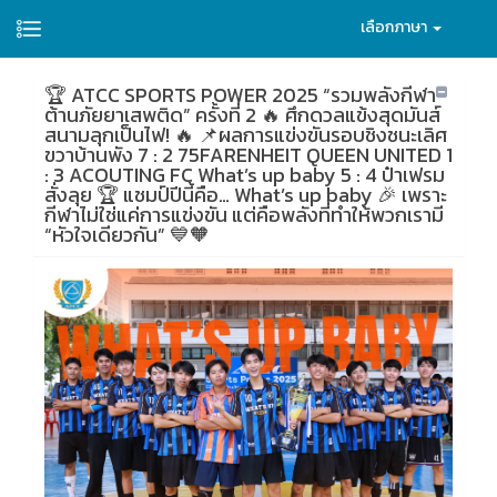
เลือกภาษา
🏆 ATCC SPORTS POWER 2025 “รวมพลังกีฬา
ต้านภัยยาเสพติด” ครั้งที่ 2 🔥 ศึกดวลแข้งสุดมันส์
สนามลุกเป็นไฟ! 🔥 📌ผลการแข่งขันรอบชิงชนะเลิศ
ขวาบ้านพัง 7 : 2 75FARENHEIT QUEEN UNITED 1
: 3 ACOUTING FC What’s up baby 5 : 4 ป๋าเฟรม
สั่งลุย 🏆 แชมป์ปีนี้คือ… What’s up baby 🎉 เพราะ
กีฬาไม่ใช่แค่การแข่งขัน แต่คือพลังที่ทำให้พวกเรามี
“หัวใจเดียวกัน” 💙🧡