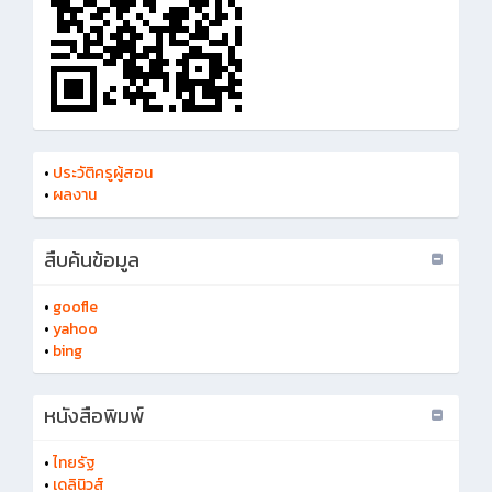
•
ประวัติครูผู้สอน
•
ผลงาน
สืบค้นข้อมูล
•
goofle
•
yahoo
•
bing
หนังสือพิมพ์
•
ไทยรัฐ
•
เดลินิวส์