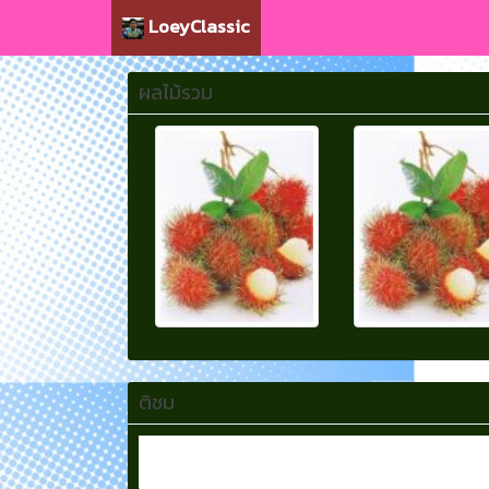
LoeyClassic
ผลไม้รวม
ติชม