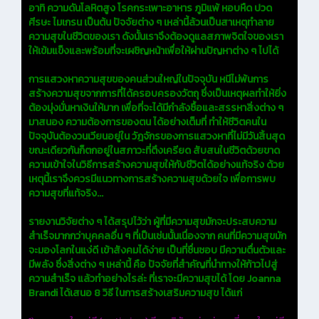
อาทิ ความดันโลหิตสูง โรคกระเพาะอาหาร ภูมิแพ้ หอบหืด ปวด
ศีรษะ ไมเกรน เป็นต้น ปัจจัยต่าง ๆ เหล่านี้ล้วนเป็นสาเหตุทำลาย
ความสุขในชีวิตของเรา ดังนั้นเราจึงต้องดูแลสภาพจิตใจของเรา
ให้เข้มแข็งและพร้อมที่จะเผชิญหน้าเพื่อให้ผ่านปัญหาต่าง ๆ ไปได้
การแสวงหาความสุขของคนส่วนใหญ่ในปัจจุบัน หนีไม่พ้นการ
สร้างความสุขจากการที่ได้ครอบครองวัตถุ ซึ่งเป็นเหตุผลทำให้ยิ่ง
ต้องมุ่งมั่นหาเงินให้มาก เพื่อที่จะได้มีกำลังซื้อและสรรหาสิ่งต่าง ๆ
มาสนอง ความต้องการของตน ได้อย่างเต็มที่ ทำให้ชีวิตคนใน
ปัจจุบันต้องวนเวียนอยู่ใน วัฎจักรของการแสวงหาที่ไม่มีวันสิ้นสุด
ขณะเดียวกันก็ตกอยู่ในสภาวะที่ตึงเครียด สับสนในชีวิตด้วยขาด
ความเข้าใจในวิธีการสร้างความสุขให้กับชีวิตได้อย่างแท้จริง ด้วย
เหตุนี้เราจึงควรมีแนวทางการสร้างความสุขด้วยใจ เพื่อการพบ
ความสุขที่แท้จริง...
รายงานวิจัยต่าง ๆ ได้สรุปไว้ว่า ผู้ที่มีความสุขมักจะประสบความ
สำเร็จมากกว่าบุคคลอื่น ๆ ที่เป็นเช่นนั้นเนื่องจาก คนที่มีความสุขมัก
จะมองโลกในแง่ดี เข้าสังคมได้ง่าย เป็นที่ชื่นชอบ มีความตื่นตัวและ
มีพลัง ซึ่งสิ่งต่าง ๆ เหล่านี้ คือ ปัจจัยที่สำคัญที่นำทางให้ก้าวไปสู่
ความสำเร็จ แล้วทำอย่างไรล่ะ ที่เราจะมีความสุขได้ โดย Joanna
Brandi ได้เสนอ 8 วิธี ในการสร้างเสริมความสุข ได้แก่