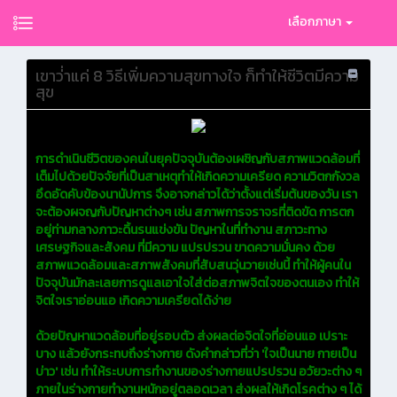
เลือกภาษา
เขาว่่าแค่ 8 วิธีเพิ่มความสุขทางใจ ก็ทำให้ชีวิตมีความ
สุข
การดำเนินชีวิตของคนในยุคปัจจุบันต้องเผชิญกับสภาพแวดล้อมที่
เต็มไปด้วยปัจจัยที่เป็นสาเหตุทำให้เกิดความเครียด ความวิตกกังวล
อึดอัดคับข้องนานัปการ จึงอาจกล่าวได้ว่าตั้งแต่เริ่มต้นของวัน เรา
จะต้องผจญกับปัญหาต่างๆ เช่น สภาพการจราจรที่ติดขัด การตก
อยู่ท่ามกลางภาวะดิ้นรนแข่งขัน ปัญหาในที่ทำงาน สภาวะทาง
เศรษฐกิจและสังคม ที่มีความ แปรปรวน ขาดความมั่นคง ด้วย
สภาพแวดล้อมและสภาพสังคมที่สับสนวุ่นวายเช่นนี้ ทำให้ผู้คนใน
ปัจจุบันมักละเลยการดูแลเอาใจใส่ต่อสภาพจิตใจของตนเอง ทำให้
จิตใจเราอ่อนแอ เกิดความเครียดได้ง่าย
ด้วยปัญหาแวดล้อมที่อยู่รอบตัว ส่งผลต่อจิตใจที่อ่อนแอ เปราะ
บาง แล้วยังกระทบถึงร่างกาย ดังคำกล่าวที่ว่า 'ใจเป็นนาย กายเป็น
บ่าว' เช่น ทำให้ระบบการทำงานของร่างกายแปรปรวน อวัยวะต่าง ๆ
ภายในร่างกายทำงานหนักอยู่ตลอดเวลา ส่งผลให้เกิดโรคต่าง ๆ ได้