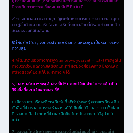
1) การมองในแง่ดี (optimism) มีงานวิจัยกล่าวว่า คนที่มองในแง่ดี
มีอายุยืนยาวกว่าคนที่มองในแง่ไม่ดี ถึง 10 ปี
2) การแสดงความขอบคุณ (gratitude) การแสดงความขอบคุณ
ต่อผู้อื่นด้วยความจริงใจ ส่งเสริมสิ่งแวดล้อมที่ดีรอบข้างและเป็น
วัฒนธรรมที่ดีในสังคม
3) ให้อภัย (forgiveness) การสร้างความสงบสุข เป็นหนทางแห่ง
ความสุข
4) พัฒนาตนเองทางการพูด (improve yourself- talk) การพูดใน
ทางบวกช่วยลดความเครียดและทำให้สมองผ่อนคลาย มีความคิด
สร้างสรรค์ และแก้ปัญหาต่าง ๆ ได้
5) ปลดปล่อย (flow) ลืมสิงที่ไม่ดี ปล่อยให้มันผ่านไป การลืม เป็น
วิธีหนึ่งที่ส่งเสริมความสุขที่ดี
6) มีความสุขหรือเพลิดเพลินกับสิ่งที่ทำ (savor) ความเพลิดเพลิน
กับสิ่งที่ทำ เราสามารถสร้างสรรค์ให้เกิดขึ้นได้ตลอดเวลา ทั้งก่อน
ที่เราจะลงมือทำ ขณะที่ทำ และคิดถึงมัน หลังจากงานได้ลุล่วงไป
แล้ว
7) มองมุมใหม่ (reframe) การมองสิ่งเดิมในมุมใหม่ ๆ จะช่วยให้