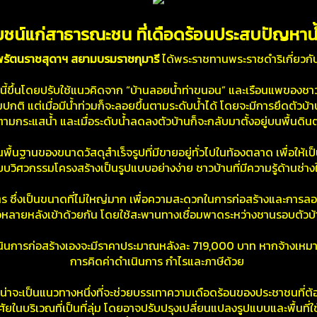
โยชน์แก่สาธารณะชน ที่เดือดร้อนประสบปัญหาน
พรัตนราชสุดาฯ สยามบรมราชกุมารี
ได้พระราชทานพระราชดำริเกี่ยวกับ
นี้ขึ้นโดยปรับใช้แนวคิดจาก “บ้านลอยน้ำท่าขนอน” และเรือนแพของช
ามปกติ แต่เมื่อมีน้ำท่วมก็จะลอยขึ้นตามระดับน้ำได้ โดยจะมีการยึดตัวบ้า
มกระแสน้ำ และเมื่อระดับน้ำลดลงตัวบ้านก็จะกลับมาตั้งอยู่บนพื้นดิ
ื้นฐานของขนาดวัสดุสำเร็จรูปที่มีขายอยู่ทั่วไปในท้องตลาด เพื่อให้เป็นการ
ระบบวิศวกรรมโครงสร้างเป็นรูปแบบอย่างง่าย ชาวบ้านที่มีความรู้ด้านช่า
 ซึ่งเป็นขนาดที่ไม่ใหญ่มาก เพื่อความสะดวกในการก่อสร้างและการลอยน้
อหลายหลังเข้าด้วยกัน โดยใช้สะพานทางเชื่อมพาดระหว่างชานรอบตัวบ
นินการก่อสร้างเองจะมีราคาประมาณหลังละ 719,000 บาท หากจ้างเหม
การคิดค่าดำเนินการ กำไรและภาษีด้วย
่าจะเป็นแนวทางหนึ่งที่จะช่วยบรรเทาความเดือดร้อนของประชาชนที่ต้องอ
่อาศัยในบริเวณที่เป็นที่ลุ่ม โดยอาจปรับปรุงเปลี่ยนแปลงรูปแบบและพื