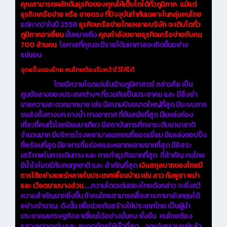
คุณสามารถผลักดันธุรกิจของคุณให้เต็บโตได้ทั่วภูมิภาค แม้แต่
ธุรกิจเครือข่าย หรือ ขายตรง ที่ปัจจุบันทำกันเฉพาะในกลุ่มคนไทย
แต่คาดว่าในปี 2558
ธุรกิจเครือข่ายไทยหลายบริษัท จะเติบโตทั่ว
ภูมิภาคอาเซี่ยน
นั่นหมายถึง
คุณกำลังขยายธุรกิจเครือข่ายกับคน
700 ล้านคน
โอกาสที่คุณจะมีรายได้มหาศาลจะเกิดขึ้นอย่าง
แน่นอน
จุดแข็งของไทย คนไทยต้องรีบคว้าไว้ให้ได้
ไทยมีความโดดเด่นในด้านภูมิศาสตร์ กล่าวคือ เป็น
ศูนย์กลางของประเทศต่างๆ ที่รวมกันเป็นประชาคม และ มีสิ่งอำ
นายความสะดวกมากมาย เช่น มีสนามบินขนาดใหญ่ที่สุด มีระบบการ
ขนส่งทั้งทางบก ทางน้ำ ทางอากาศ ที่ทันสมัยที่สุด มีแหล่งท่อง
เที่ยวที่คนทั่วโลกนิยมมาเทียว มีสถาบันการศึกษาระดับนานาชาติ
จำนวนมาก มีบริการโรงพยาบาลเอกชนที่ยอดเยี่ยม มีแหล่งชอปปิ้ง
ที่พร้อมที่สุด มีอาหารที่อร่อยและหลากหลายมากที่สุด มีอิสระ
เสรีภาพในการเดินทาง และ การทำธุรกิจมากที่สุด ที่สำคัญ คนไทย
มีน้ำใจไมตรีกับคนทุกชาติ และ สำคัญที่สุด
เงินสกุลบาทของไทยมี
การใช้อย่างแพร่หลายในประเทศเพื่อนบ้าน เช่น ลาว กัมพูชา พม่า
และ เวียตนามบางส่วน
.....ความโดดเด่นของไทยดังกล่าว จะยิ่งทวี
ความสำคัญมากยิ่งขึ้น ถ้าคนไทยสามารถสื่อสารภาษาอังกฤษได้
อย่างชำนาญ ดังนั้น เพื่อช่วยกันสร้างให้ประเทศไทย เป็นผู้นำ
ประชาคมเศรษฐกิจอาเซี่ยนได้อย่างมั่นคง ยั่งยืน คนไทยต้อง
แสวงหาจุดเด่น และ ลบจุดด้อยให้เร็วที่สุด....จุดเด่นทราบอยู่แล้ว