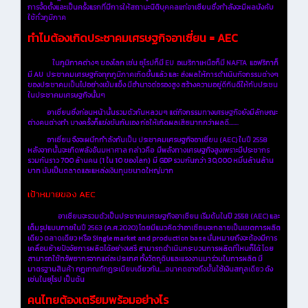
การจั้ดตั้งและเป็นครั้งแรกที่มีการให้สถานะนิติบุคคลแก่อาเซียนซึ่งกำลังจะมีผลบังคับ
ใช้ทั่วภูมิภาค
ทำไมต้องเกิดประชาคมเศรษฐกิจอาเซี่ยน = AEC
ในภูมิภาคต่างๆ ของโลก เช่น ยุโรปก็มี EU อเมริกาเหนือก็มี NAFTA แอฟริกาก็
มี AU ประชาคมเศรษฐกิจทุกภูมิภาคเกิดขึ้นแล้ว และ ส่งผลให้การดำเนินกิจกรรมต่างๆ
ของประชาคมเป็นไปอย่างเข้มแข็ง มีอำนาจต่อรองสูง สร้างความอยู่ดีกินดีให้กับประชน
ในประชาคมเศรษฐกิจนั้นๆ
อาเซี่ยนซึ่งก่อนหน้านั้นรวมตัวกันหลวมๆ แต่กิจกรรมทางเศรษฐกิจยังมีลักษณะ
ต่างคนต่างทำ บางครั้งก็แข่งขันกันเอง ก่อให้เกิดผลเสียมากกว่าผลดี.......
อาเซี่ยน จึงจะผนึกกำลังกันเป็น ประชาคมเศรษฐกิจอาเซี่ยน (AEC) ในปี 2558
หลังจากนั้นจะเกิดพลังอันมหาศาล กล่าวคือ มีพลังทางเศรษฐกิจสูงเพราะมีประชากร
รวมกันราว 700 ล้านคน (1 ใน 10 ของโลก) มี GDP รวมกันกว่า 30,000 หมื่นล้านล้าน
บาท นับเป็นตลาดและแหล่งเงินทุนขนาดใหญ่มาก
เป้าหมายของ AEC
อาเซียนจะรวมตัวเป็นประชาคมเศรษฐกิจอาเซียน เริ่มต้นในปี 2558 (AEC) และ
เต็มรูปแบบภายในปี 2563 (ค.ศ.2020) โดยมีแนวคิดว่าอาเซียนจะกลายเป็นเขตการผลิต
เดียว ตลาดเดียว หรือ Single market and production base นั่นหมายถึงจะต้องมีการ
เคลื่อนย้ายปัจจัยการผลิตได้อย่างเสรี สามารถดำเนินกระบวนการผลิตที่ไหนก็ได้ โดย
สามารถใช้ทรัพยากรจากแต่ละประเทศ ทั้งวัตถุดิบและแรงงานมาร่วมในการผลิต มี
มาตรฐานสินค้า กฎเกณฑ์กฎระเบียบเดียวกัน....อนาคตอาจถึงขั้นใช้เงินสกุลเดียว ดัง
เช่นในยุโรป เป็นต้น
คนไทยต้องเตรียมพร้อมอย่างไร