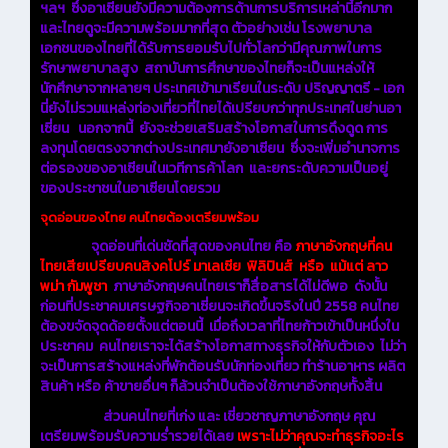
ฯลฯ ซึ่งอาเซียนยังมีความต้องการด้านการบริการเหล่านี้อีกมาก
และไทยดูจะมีความพร้อมมากที่สุด ตัวอย่างเช่น โรงพยาบาล
เอกชนของไทยที่ได้รับการยอมรับไปทั่วโลกว่ามีคุณภาพในการ
รักษาพยาบาลสูง สถาบันการศึกษาของไทยก็จะเป็นแหล่งให้
นักศึกษาจากหลายๆ ประเทศเข้ามาเรียนในระดับ ปริญญาตรี - เอก
นี่ยังไม่รวมแหล่งท่องเที่ยวที่ไทยได้เปรียบกว่าทุกประเทศในย่านอา
เซี่ยน นอกจากนี้ ยังจะช่วยเสริมสร้างโอกาสในการดึงดูด การ
ลงทุนโดยตรงจากต่างประเทศมายังอาเซียน ซึ่งจะเพิ่มอำนาจการ
ต่อรองของอาเซียนในเวทีการค้าโลก และยกระดับความเป็นอยู่
ของประชาชนในอาเซียนโดยรวม
จุดอ่อนของไทย คนไทยต้องเตรียมพร้อม
จุดอ่อนที่เด่นชัดที่สุดของคนไทย คือ
ภาษาอังกฤษที่คน
ไทยเสียเปรียบคนสิงคโปร์ มาเลเซีย ฟิลิปินส์ หรือ แม้แต่ ลาว
พม่า กัมพูชา
ภาษาอังกฤษคนไทยเราก็สื่อสารได้ไม่ดีพอ ดังนั้น
ก่อนที่ประชาคมเศรษฐกิจอาเซี่ยนจะเกิดขึ้นจริงในปี 2558 คนไทย
ต้องขจัดจุดด้อยตั้งแต่ตอนนี้ เมื่อถึงเวลาที่ไทยก้าวเข้าเป็นหนึ่งใน
ประชาคม คนไทยเราจะได้สร้างโอกาสทางธุรกิจให้กับตัวเอง ไม่ว่า
จะเป็นการสร้างแหล่งที่พักต้อนรับนักท่องเที่ยว ทำร้านอาหาร ผลิต
สินค้า หรือ ค้าขายอื่นๆ ก็ล้วนจำเป็นต้องใช้ภาษาอังกฤษทั้งสิ้น
ส่วนคนไทยที่เก่ง และ เชี่ยวชาญภาษาอังกฤษ คุณ
เตรียมพร้อมรับความร่ำรวยได้เลย
เพราะไม่ว่าคุณจะทำธุรกิจอะไร