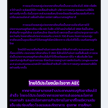
การรวมตัวของกลุ่มประเทศอาเซียนที่จะเป็นตลาดเดียวในปี 2558 หรืออีก
4 ปีข้างหน้า
จะส่งผลให้มีการเคลื่อนย้ายสินค้า บริการ การลงทุน และแรงงานมีฝีมือ
อย่างเสรีมากขึ้น
ดังนั้นทุกภาคส่วนของสังคมไทยจะต้องเตรียมพร้อมรองรับกับการ
เปลี่ยนแปลงดังกล่าว
เพื่อสร้างโอกาสต่อการพัฒนาเศรษฐกิจชาติ
การรวมตัวของกลุ่มประเทศอาเซียนที่จะเป็นตลาดเดียวกันภายใต้
ประชาคมเศรษฐกิจอาเซียน หรือ AEC ในอีก 4 ปีข้างหน้าหรือในปี 2558 ถือเป็นส่วน
สำคัญที่ภาคธุรกิจไทย รวมถึงคนไทย ต้องปรับตัว เพราะจะเป็นการเปิดประตูตลาดการค้า
ระหว่างกัน โดยอาเซียนมีประชากรรวมกัน มากกว่า 700 ล้านคน โดยการรวมกลุ่ม
อาเซียนจะเป็นจุดเปลี่ยนทำให้เศรษฐกิจโลกมีอัตราการ ปรับตัวที่ดีขึ้น รวมถึงเศรษฐกิจ
ไทย
ไทยมีเป้าหมายที่จะต้องดำเนินการยกเลิกภาษีสินค้าภายใน Inclusion List
ทั้งหมดให้กับ ประเทศสมาชิกอาเซียน ปี 2553 ซึ่งไทยได้ดำเนินการเสร็จสิ้นแล้ว การรวม
ตัวเป็นประชาคมเศรษฐกิจอาเซียนจึงไม่ทำให้ไทยต้องลดภาษีใด ๆ เพิ่มเติมอีก โดย
เฉพาะในกลุ่มสินค้าอุตสาหกรรม ซึ่งจะมีตลาดและฐานการผลิตร่วมกัน (single market
and productionbase) และมีการเคลื่อนย้ายสินค้า บริการ การลงทุน และแรงงานฝีมือ
อย่างเสรีมากขึ้น
ไทยได้ประโยชน์อะไรจาก AEC
หากอาเซียนสามารถสร้างประชาคมเศรษฐกิจอาเซียนได้
สำเร็จ ไทยจะได้ประโยชน์จากการขยายการส่งออกและโอกาส
ทางการค้า และเปิดโอกาสการค้าบริการในสาขาที่ไทยมีความเข้ม
แข็ง เช่น ท่องเที่ยว โรงแรมและภัตตาคาร สุขภาพ การศึกษา