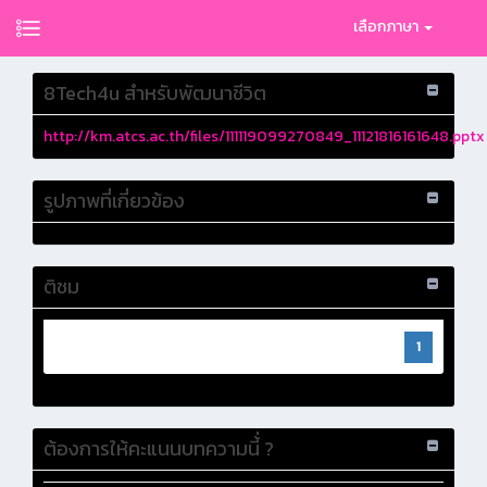
เลือกภาษา
8Tech4u สำหรับพัฒนาชีวิต
http://km.atcs.ac.th/files/111119099270849_11121816161648.pptx
รูปภาพที่เกี่ยวข้อง
ติชม
1
ต้องการให้คะแนนบทความนี้่ ?