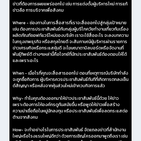
ข่าวที่ต้องการเผยแพร่ออกไป เช่น การแต่งตั้งผู้บริหารใหม่ การแก้
ข่าวลือ การบริจาคเพื่อสังคม
Where - ช่องทางในการสื่อสารที่เราจะสื่อออกไปสู่กลุ่มเป้าหมาย
เช่น ต้องการประชาสัมพันธ์กับกลุ่มผู้บริโภควัยทำงานเกี่ยวกับเรื่อง
ผลิตภัณฑ์ซอฟท์แวร์ใหม่ของบริษัท เราจะใช้สื่ออะไร จะลงบทความ
ในกรุงเทพธุรกิจ หรือสกุลไทยดี จะสัมภาษณ์ผู้บริหารผ่านรายการ
ข่าวเศรษกิจหรือกระแสหุ้นดี จะโฆษณาตาบิลบอร์ดหรือจัดงานที่
พันธุ์ทิพย์ดี ต่างๆเหล่านี้คือโจทย์ที่นักประชาสัมพันธ์ต้องตอบให้ได้
และเพราะอะไร
When - เมื่อไรที่คุณจะสื่อสารออกไป ตอนที่เหตุการณ์บริษัทกำลัง
จะถูกซื้อกิจการ ผู้บริหารควรประชาสัมพันธ์ทันทีที่เกิดการตกลงเซ็น
ต์สัญญา หรือหลังจากหุ้นส่วนใหม่เข้าควบกิจการแล้ว
Why- ทำไมคุณต้องออกมาให้ข่าวประชาสัมพันธ์นี้ด้วย ให้ข่าว
เพราะต้องการให้องค์กรดูทันสมัยขึ้น หรือพูดให้ข่าวเพื่อสร้าง
ความน่าเชื่อถือในหมู่นักลงทุน หรือประชาสัมพันธ์เพื่อลดกระแสต่อ
ต้านจากสังคม
How- จะทำอย่างไรในการประชาสัมพันธ์ จัดแถลงข่าวที่สำนักงาน
ใหญ่หรือโรงแรมใหญ่ดีกว่า ด้วยการเชิญใครออกมาพูดถึงเรา เช่น