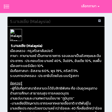
เลือกภาษา
5.มาเลเซีย (Malaysia)
5.มาเลเซีย (Malaysia)
เมืองหลวง : กรุงกัวลาลัมเปอร์
ภาษา : ภาษามาเลย์ เป็นภาษาราชการ รองลงมาเป็นอังกฤษและจีน
ประชากร : ประกอบด้วย มาเลย์ 40%, จีน33%, อินเดีย 10%, ชนพื้น
เมืองเกาะบอร์เนียว 10%
นับถือศาสนา : อิสลาม 60%, พุธ 19%, คริสต์ 11%
ระบบการปกครอง : ประชาธิปไตยในระบบรัฐสภา
ข้อควรรู้
-ผู้ที่นับถือศาสนาอิสลามจะได้รับสิทธิพิเศษ คือ เงินอุดหนุนทาง
ด้านการศึกษา สาธารณสุข การคลอดบุตร
งานแต่งงานและงานศพตามนโยบาย “ภูมิบุตร”
-มาเลเซียมีปัญหาประชากรหลากหลายเชื้อชาติ ชาติพันธุ์ใน
มาเลเซียประกอบด้วยชาวมาเลย์ กว่าร้อยละ 40 ที่เหลืออีกกว่าร้อย