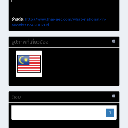
อ่านต่อ:
http://www.thai-aec.com/what-national-in-
aec#ixzz24GUuZHrl
รูปภาพที่เกี่ยวข้อง
ติชม
1