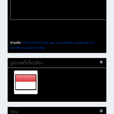
อ่านต่อ:
http://www.thai-aec.com/what-national-in-
aec#ixzz24GVqY4tg
รูปภาพที่เกี่ยวข้อง
ติชม