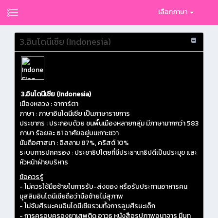
เลือกภาษา
3.อินโดนีเซีย (Indonesia)
3.อินโดนีเซีย (Indonesia)
เมืองหลวง : จาการ์ตา
ภาษา : ภาษาอินโดนีเซีย เป็นภาษาราชการ
ประชากร : ประกอบด้วย ชนพื้นเมืองหลายกลุ่ม มีภาษามากกว่า 583
ภาษา ร้อยละ 61 อาศัยอยู่บนเกาะชวา
นับถือศาสนา : อิสลาม 87%, คริสต์ 10%
ระบบการปกครอง : ประชาธิปไตยที่มีประธานาธิปดีเป็นประมุข และ
หัวหน้าฝ่ายบริหาร
ข้อควรรู้
- ไม่ควรใช้มือซ้ายในการรับ-ส่งของ หรือรับประทานอาหารคน
มุสลิมอินโดนีเซียถือว่ามือซ้ายไม่สุภาพ
- ไม่จับศีรษะคนอินโดนีเซียรวมทั้งการลูบศีรษะเด็ก
- การครอบครองยาเสพติด อาวุธ หนังสือรูปภาพอนาจาร มีบท