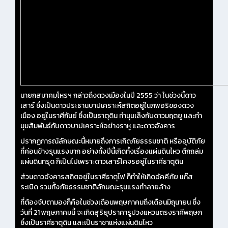
นายกสมาคมโหรฯ กล่าวถึงดวงเมืองในปี 2555 ว่า ในช่วงนี้ดาว
เสาร์ ซึ่งเป็นดาวประธานบาปเคราะห์สถิตอยู่ในภพอริของดวง
เมือง อยู่ในราศีกันย์ ซึ่งเป็นธาตุดิน ทำมุมเล็งกับดาวมฤตยู และทำ
มุมสัมพันธ์กับดาวบาปเคราะห์อย่างราหู และดาวอังคาร
ปรากฏการณ์ลักษณะนี้หมายถึงการเกิดภัยธรรมชาติ หรืออุบัติภัย
ที่ค่อนข้างรุนแรงมาก อย่างทั้งปีนี้เกิดทั้งเรื่องแผ่นดินไหว ตึกถล่ม
แผ่นดินทรุด ก็เป็นไปเพราะดาวเสาร์โคจรอยู่ในราศีธาตุดิน
ส่วนดาวอังคารสถิตอยู่ในราศีธาตุไฟ ก็ทำให้เกิดอัคคีภัย แก๊ส
ระเบิด รวมทั้งภัยธรรมชาติลักษณะรุนแรงทำลายล้าง
ที่ต้องจับตามองก็คือในช่วงเดือนพฤษภาคมถึงเดือนมิถุนายน ซึ่ง
วันที่ 21 พฤษภาคมนี้ จะเกิดสุริยุปราคารูปวงแหวนตรงราศีพฤษภ
ซึ่งเป็นราศีธาตุดิน และเป็นราชาแห่งแผ่นดินไหว