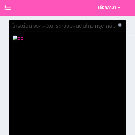
เลือกภาษา
โหรเตือน พ.ค.-มิ.ย. ระหวังแผ่นดินไหว ทรุด ถล่ม