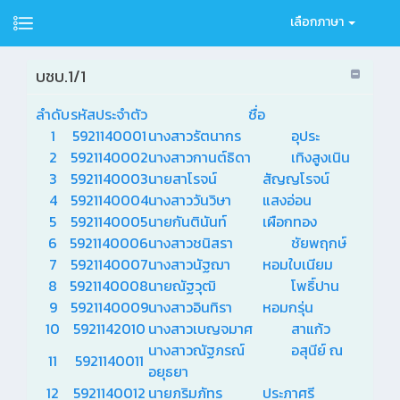
เลือกภาษา
บชบ.1/1
ลำดับ
รหัสประจำตัว
ชื่อ
1
5921140001
นางสาวรัตนากร
อุประ
2
5921140002
นางสาวกานต์ธิดา
เทิงสูงเนิน
3
5921140003
นายสาโรจน์
สัญญโรจน์
4
5921140004
นางสาววันวิษา
แสงอ่อน
5
5921140005
นายกันตินันท์
เผือกทอง
6
5921140006
นางสาวชนิสรา
ชัยพฤกษ์
7
5921140007
นางสาวนัฐฌา
หอมใบเนียม
8
5921140008
นายณัฐวุฒิ
โพธิ์ปาน
9
5921140009
นางสาวอินทิรา
หอมกรุ่น
10
5921142010
นางสาวเบญจมาศ
สาแก้ว
นางสาวณัฐภรณ์
อสุนีย์ ณ
11
5921140011
อยุธยา
12
5921140012
นายภริมภัทร
ประภาศรี