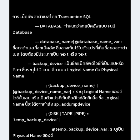
การแบ็คอัพดาต้าเบสโดย Transaction SQL
— DATABASE : กำหนดว่าจะแบ็คอัพแบบ Full
Database
— database_name| @database_name_var :
ชื่อดาต้าเบสที่จะแบ็คอัพ ซึ่งอาจเก็บไว้ในตัวแปรที่เก็บชื่อของดาต้า
เบส โดยต้องมีประเภทเป็น next หรือ text
— backup_device : เป็นชื่อแบ็คอัพดีไวซ์ที่เป็นเทปหรือ
ดิสก์ ซึ่งระบุได้ 2 แบบ คือ แบบ Logical Name กับ Physical
Name
¡ {backup_device_name} |
{@backup_device_name_var} : ระบุ Logical Name ของดี
ไวซ์นั้นเลย หรือเป็นตัวแปรที่เก็บชื่อดีไวซ์อีกทีหนึ่ง ซึ่ง Logical
Name นี้จะได้จากคำสั่ง sp_addumpdevice
¡ {DISK | TAPE | PIPE} =
‘temp_backup_device’ |
@temp_backup_device_var : ระบุเป็น
Physical Name ของดี