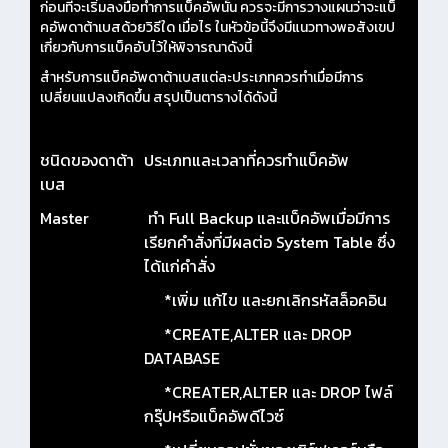
ก่อนที่จะเริ่มลงมือทำการแบ็คอัพนั้น ควรจะมีการวางแผนว่าจะแบ็
คอัพดาต้าเบสด้วยวิธีใด เมื่อไร ในหัวข้อนี้จึงมีแนวทางพอสังเขป
เกี่ยวกับการแบ็คอับไว้ให้พิจารณาดังนี้
สำหรับการแบ็คอัพดาต้าเบสแต่ละประเภทควรทำเมื่อมีการ
เปลี่ยนแปลงเกิดขึ้น สรุปเป็นตารางได้ดังนี้
ชนิดของดาต้า
ประเภทและเวลาที่ควรทำแบ็คอัพ
เบส
Master
ทำ Full Backup และแบ็คอัพเมื่อมีการ
เรียกคำสั่งที่มีผลต่อ System Table ซึ่ง
ได้แก่คำสั่ง
*เพิ่ม แก้ไข และยกเลิกรหัสล็อคอิน
*CREATE,ALTER และ DROP
DATABASE
*CREATER,ALTER และ DROP ไฟล์
กรุ๊ปหรือแบ็คอัพดีไวซ์