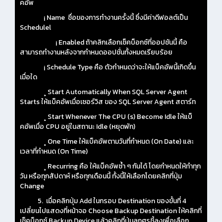
คอัพ
¡ Name ชื่อของการทำงานครั้งนี้ ซึ่งมีค่าดีฟอลต์เป็น
Schedulel
¡ Enabled ถ้าคลิกเลือกเช็คบ็อกซ์ที่ออปชันนี้ คือ
สามารถทำงานหลังจากกำหนดออปชั่นทั้งหมดเรียบร้อย
¡ Schedule Type คือ ตัวกำหนดว่าจะให้แบ็คอัพนี้เกิดขึ้น
เมื่อใด
¸ Start Automatically When SQL Server Agent
Starts ให้แบ็คอัพเมื่อเซอร์วิส ของ SQL Server Agent สตาร์ท
¸ Start Whenever The CPU (s) Become Idle ให้แบ็
คอัพเมื่อ CPU อยู่ในสถานะ Idle (หยุดพัก)
¸ One Time ให้แบ็คอัพตามวันที่กำหนด (On Date) และ
เวลาที่กำหนด (On Time)
¸ Recurring คือ ให้แบ็คอัพซ้ำ ๆ กันได้ โดยกำหนดให้ทำทุก
วัน หรือทุกสัปดาห์ หรือทุกเดือนนี้ ทั้งนี้ให้เลือกโดยคลิกที่ปุ่ม
Change
5. เมื่อคลิกปุ่ม Add ในกรอบ Destination ของขั้นที่ 4
เปลี่ยนไปแสดงที่หน้าจอ Choose Backup Destination ให้คลิกที่
เช็คบ็อกซ์ Backup Device แล้วคลิกที่ปุ่มลูกศรชี้ลงเพื่อเลือก