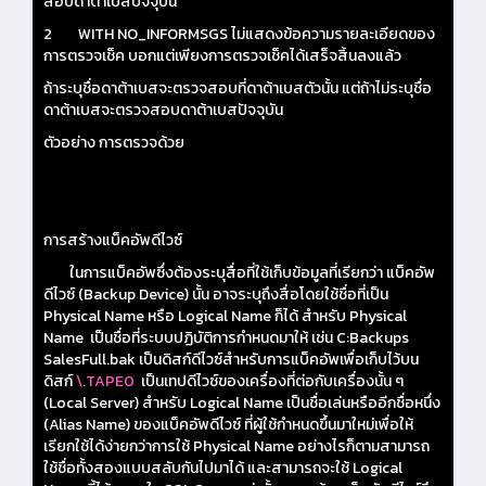
สอบดาต้าเบสปัจจุบัน
2 WITH NO_INFORMSGS ไม่แสดงข้อความรายละเอียดของ
การตรวจเช็ค บอกแต่เพียงการตรวจเช็คได้เสร็จสิ้นลงแล้ว
ถ้าระบุชื่อดาต้าเบสจะตรวจสอบที่ดาต้าเบสตัวนั้น แต่ถ้าไม่ระบุชื่อ
ดาต้าเบสจะตรวจสอบดาต้าเบสปัจจุบัน
ตัวอย่าง การตรวจด้วย
การสร้างแบ็คอัพดีไวซ์
ในการแบ็คอัพซึ่งต้องระบุสื่อที่ใช้เก็บข้อมูลที่เรียกว่า แบ็คอัพ
ดีไวซ์ (Backup Device) นั้น อาจระบุถึงสื่อโดยใช้ชื่อที่เป็น
Physical Name หรือ Logical Name ก็ได้ สำหรับ Physical
Name เป็นชื่อที่ระบบปฏิบัติการกำหนดมาให้ เช่น C:Backups
SalesFull.bak เป็นดิสก์ดีไวซ์สำหรับการแบ็คอัพเพื่อเก็บไว้บน
ดิสก์
\.TAPE0
เป็นเทปดีไวซ์ของเครื่องที่ต่อกับเครื่องนั้น ๆ
(Local Server) สำหรับ Logical Name เป็นชื่อเล่นหรืออีกชื่อหนึ่ง
(Alias Name) ของแบ็คอัพดีไวซ์ ที่ผู้ใช้กำหนดขึ้นมาใหม่เพื่อให้
เรียกใช้ได้ง่ายกว่าการใช้ Physical Name อย่างไรก็ตามสามารถ
ใช้ชื่อทั้งสองแบบสลับกันไปมาได้ และสามารถจะใช้ Logical