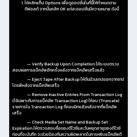
ให้คลิกแท็ป Options เพื่อดูออปชั่นในที่นี้ให้กำหนดตาม
ดีฟอลต์ จากนั้นคลิก OK แต่ละออปชั่นมีความหมาย ดังนี้
— Verify Backup Upon Completion ให้ระบบตรวจ
สอบผลการแบ็คอัพอีกครั้งหลังจากแบ็คอัพเสร็จแล้ว
— Eject Tape After Backup ให้ดันม้วนเทปออกจากเทป
ไดรฟ์หลังจากแบ็คอัพเสร็จ
— Remove Inactive Entries From Transaction Log
(ใช้เฉพาะกับการแบ็คอัพ Transaction Log) ให้ลบ (Truncate)
รายการใน Transaction Log ที่คอมมิทแล้วหลังจากที่แบ็คอัพ
เสร็จ
— Check Media Set Name and Backup Set
Expiration ให้ตรวจสอบชื่อของดีไวซ์และวันหยุดอายุของดีไวซ์
ก่อนที่จะบันทึก จะช่วยป้องกันความผิดพลาดในการหยิบแบ็คอัพดี