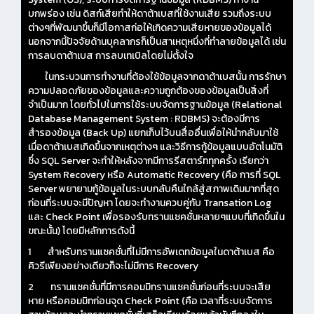
บกพร่อง เช่น ดิสก์เสียทำให้ดาต้าเบสที่ใช้งานเสีย รวมถึงระบบ
ต่างๆที่พัฒนาขึ้นก็มีโอกาสก่อให้เกิดความเสียหายของข้อมูลได้
นอกจากนี้ปัจจัยด้านบุคลากรก็เป็นสาเหตุหนึ่งที่ทำลายข้อมูลได้ เช่น
การลบดาต้าเบส การลบเทเบิลโดยไม่ตั้งใจ
ในกระบวนการทำงานที่ต้องใช้ข้อมูลจากดาต้าเบสนั้น การรักษา
ความปลอดภัยของข้อมูลและความถูกต้องของข้อมูลเป็นสิ่งที่
จำเป็นมาก โดยทั่วไปในการใช้ระบบจัดการฐานข้อมูล (Relational
Database Management System : RDBMS) จะต้องมีการ
สำรองข้อมูล (Back Up) แยกเก็บไว้บนสื่ออื่นเพื่อให้นำกลับมาใช้
เมื่อดาต้าเบสเกิดขึ้นจากเหตุต่างๆ และวิธีการกู้ข้อมูลแบบอัตโนมัติ
ซึ่ง SQL Server จะทำให้หลังจากมีการรีสตาร์ททุกครั้ง เรียกว่า
System Recovery หรือ Automatic Recovery (คือ การที่ SQL
Server พยายามกู้ข้อมูลในระบบกลับคืนใกล้สู่สภาพเดิมมากที่สุด
ก่อนที่ระบบจะมีปัญหา โดยจะทำงานควบคู่กับ Transation Log
และ Check Point เพื่อรองรับทรานแซคชั่นหลายๆแบบที่เกิดขึ้นใน
ขณะนั้น) โดยมีหลักการดังนี้
1 สำหรับทรานแซคชั่นที่ไม่มีการอัพเดทข้อมูลในดาต้าเบส คือ
คิวรีเพียงอย่างเดียวก็จะไม่มีการ Recovery
2 ทรานแซคชั่นที่มีการคอมมิทรานแซคชั่นก่อนที่ระบบจะเสีย
หาย หรือคอมมิทก่อนจุด Check Point (คือ เวลาที่ระบบจัดการ