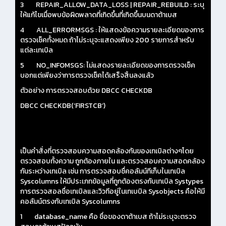
3 REPAIR_ALLOW_DATA_LOSS | REPAIR_REBUILD : ระบุ
ให้แก้ไขเมื่อพบข้อผิดพลาดที่เกิดขึ้นที่เกิดขึ้นบนดาต้าเบส
4 ALL_ERRORMSGS : ให้แสดงข้อความรายละเอียดของการ
ตรวจเช็คทั้งหมด ถ้าไม่ระบุจะแสดงเพียง 200 รายการสำหรับ
แต่ละเทเบิล
5 NO_INFOMSGS: ไม่แสดงรายละเอียดของการตรวจเช็ค
บอกแต่เพียงว่าการตรวจเช็คได้เสร็จสิ้นลงแล้ว
ตัวอย่าง การตรวจสอบด้วย DBCC CHECKDB
DBCC CHECKDB(‘FIRSTCB’)
เป็นคำสั่งที่ตรวจสอบความสอดคล้องกันของเทเบิลต่างๆโดย
ตรวจสอบทั้งความ ถูกต้องภายใน และตรวจสอบความสอดคล้อง
กันระหว่างเทเบิล เช่น การตรวจสอบชื่คอลัมน์ทีเก็บในเทเบิล
Syscolumns ให้มีประเภทข้อมูลที่ถูกต้องตรงกับเทเบิล Systypes
การตรวจสอลชื่อเทเบิลและวิวทีอยู่ในเทเบบิล Sysobjects คือให้มี
คอลัมน์ตรงกับเทเบิล Syscolumns
1 database_name คือ ชื่อของดาต้าเบส ถ้าไม่ระบุจะตรวจ