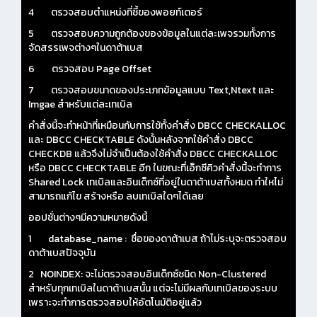
4 ตรวจสอบตำแหน่งที่ชี้ของพอยท์เตอร์
5 ตรวจสอบความถูกต้องของข้อมูลในแต่ละเพจรวมทั้งการ
จัดสรรเพจต่างๆในดาต้าเบส
6 ตรวจสอบ Page Offset
7 ตรวจสอบขนาดของประเภทข้อมูลแบบ Text,Ntext และ
Imgae สำหรับแต่ละเทเบิล
คำสั่งนี้จะทำหน้าที่เหมือนกับการใช้ทั้งคำสั่ง DBCC CHECKALLOC
และ DBCC CHECKTABLE ดังนั้นหลังจากใช้คำสั่ง DBCC
CHECKDB แล้วจึงไม่จำเป็นต้องใช้คำสั่ง DBCC CHECKALLOC
หรือ DBCC CHECKTABLE อีก ในขณะที่เอ็กซีคิวคำสั่งนี้จะทำการ
Shared Lock เทเบิลและอินเด็กซ์ที่อยู่ในดาต้าเบสทั้งหมด ทำใหไม่
สามารถแก้ไข สร้างหรือ ลบเทเบิลใดๆได้เลย
ออปชั่นต่างๆมีความหมายดังนี้
1 database_name : ชื่อของดาต้าเบส ถ้าไม่ระบุจะตรวจสอบ
ดาต้าเบสปัจจุบัน
2 NOINDEX: จะไม่ตรวจสอบอินเด็กซ์ชนิด Non-Clustered
สำหรับทุกเทเบิลในดาต้าเบสนั้น แต่จะไม่มีผลกับเทเบิลของระบบ
เพราะจะทำการตรวจสอบให้อัตโนมัติอยู่แล้ว