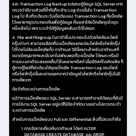
และ Transaction Log Backup แต่ขณะกู้ข้อมูล SQL Server หาก
ตรวจว่ามีบางส่วนที่ซ้ำกันก็จะข้าม Log ช่วงนั้นใน Transaction
Log ไป สิ่งที่จะต้องระวังเมื่อต้องลง Transaction Log ที่แบ็คอัพ
ไว้หลายๆชุดประกอบกันเพื่อกู้ข้อมูล คืออย่าให้แบ็คอัพชุดใดชุด
หนึ่งเสียไป เพราะจะทำให้กู้ข้อมูลกลับมาได้ไม่หมด
4. File and Filegroup ในดาต้าซึ่งประกอบไปด้วยไฟล์และไฟล์
กรุ๊ปต่างๆ สามารถเลือกที่จะแบ็คอัพแยกแต่ละไฟล์หรือไฟล์กรุ๊ป
ได้โดยไม่ต้องแบ็คอัพทั้ง ดาต้าเบส วิธีนี้เหมาะสำหรับดาต้าเบสที่
ขนาดใหญ่มากๆและมีเวลาไม่เพียงพอที่จะแบ็คอัพ ได้หมด หรือมี
การแบงดาต้าเบสแยกเก็บไว้ในหลายๆดิสก์ เมื่อมีดิสก์ใดเกิดเสีย ก็
กู้การกู้ไฟล์ก็ยังต้องใช้ชุดแบ็คอัพ Transaction Log ของไฟล์
หรือไฟล์กรุ๊ปนั้นลงตามนอกจากว่าข้อมูลในไฟล์หรือไฟล์กรุ๊ปไม่มี
การอัพเดท
ข้อจำกัดระหว่างการแบ็คอัพ
แม้ว่าการแบ็คอัพของ SQL Server จะสามารถทำงานได้ขณะที่ยังมี
การใช้งาน SQL Server อยู่แต่ก็มีข้อจำกัดบางอย่างไม่ควรกระทำ
ระหว่างการแบ็คอัพ
สำหรับการแบ็คอัพแบบ Full และ Differential สิ่งที่ไม่ควรทำคือ
การจัดการเกี่ยวกับดาต้าเบส ได้แก่ ALTER
DATABASE,CREATE DATABASE และ DROP