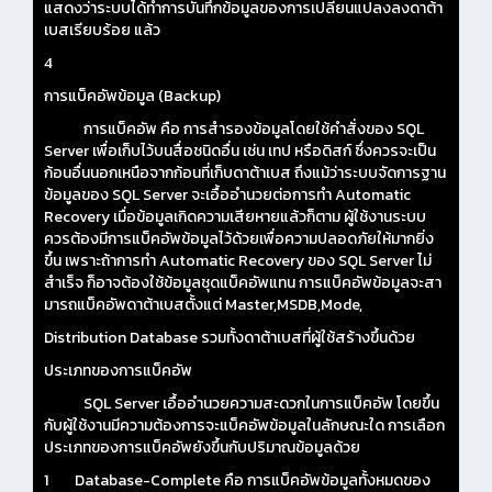
แสดงว่าระบบได้ทำการบันทึกข้อมูลของการเปลี่ยนแปลงลงดาต้า
เบสเรียบร้อย แล้ว
4
การแบ็คอัพข้อมูล (Backup)
การแบ็คอัพ คือ การสำรองข้อมูลโดยใช้คำสั่งของ SQL
Server เพื่อเก็บไว้บนสื่อชนิดอื่น เช่น เทป หรือดิสก์ ซึ่งควรจะเป็น
ก้อนอื่นนอกเหนือจากก้อนที่เก็บดาต้าเบส ถึงแม้ว่าระบบจัดการฐาน
ข้อมูลของ SQL Server จะเอื้ออำนวยต่อการทำ Automatic
Recovery เมื่อข้อมูลเกิดความเสียหายแล้วก็ตาม ผู้ใช้งานระบบ
ควรต้องมีการแบ็คอัพข้อมูลไว้ด้วยเพื่อความปลอดภัยให้มากยิ่ง
ขึ้น เพราะถ้าการทำ Automatic Recovery ของ SQL Server ไม่
สำเร็จ ก็อาจต้องใช้ข้อมูลชุดแบ็คอัพแทน การแบ็คอัพข้อมูลจะสา
มารถแบ็คอัพดาต้าเบสตั้งแต่ Master,MSDB,Mode,
Distribution Database รวมทั้งดาต้าเบสที่ผู้ใช้สร้างขึ้นด้วย
ประเภทของการแบ็คอัพ
SQL Server เอื้ออำนวยความสะดวกในการแบ็คอัพ โดยขึ้น
กับผู้ใช้งานมีความต้องการจะแบ็คอัพข้อมูลในลักษณะใด การเลือก
ประเภทของการแบ็คอัพยังขึ้นกับปริมาณข้อมูลด้วย
1 Database-Complete คือ การแบ็คอัพข้อมูลทั้งหมดของ