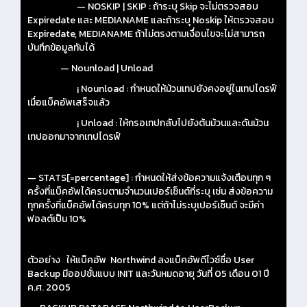
— NOSKIP | SKIP : ถ้าระบุ Skip จะไม่ตรวจสอบ
Expiredate และ MEDIANAME และถ้าระบุ Noskip ให้ตรวจสอบ
Expiredate, MEDIANAME ถ้าไม่ตรงตามเงื่อนไขจะไม่สามารถ
บันทึกข้อมูลทับได้
— Nounload | Unload
¡ Nounload : กำหนดให้ม้วนเทปยังคงอยู่ในเทปไดรฟ์
เมื่อแบ็คอัพเสร็จแล้ว
¡ Unload : ให้กรอเทปกลับไปยังต้นม้วนและดันม้วน
เทปออกมาจากเทปไดรฟ์
— STATS[=percentage] : กำหนดให้ส่งข้อความแจ้งเตือนทุก ๆ
ครั้งที่แบ็คอัพได้ครบตามจำนวนเปอร์เซ็นต์ที่ระบุ เช่น ส่งข้อความ
ทุกครั้งที่แบ็คอัพได้ครบทุก 10% แต่ถ้าไม่ระบุเปอร์เซ็นต์ จะมีค่า
ฟอลต์เป็น 10%
ตัวอย่าง ให้แบ็คอัพ Northwind ลงแบ็คอัพดีไวซ์ชื่อ User
Backup มีออปชั่นแบบ INIT และวันหมดอายุ วันที่ 05 เดือน 01 ปี
ค.ศ. 2005