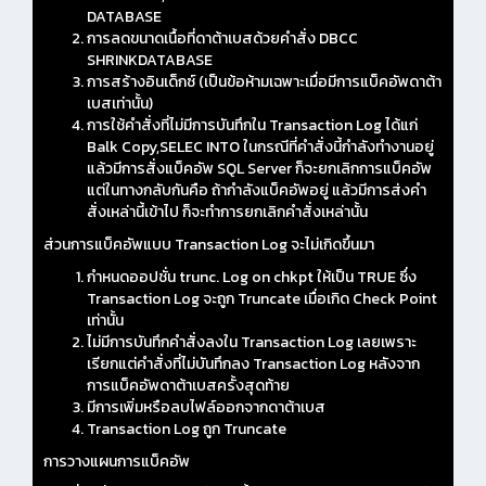
DATABASE
การลดขนาดเนื้อที่ดาต้าเบสด้วยคำสั่ง DBCC
SHRINKDATABASE
การสร้างอินเด็กซ์ (เป็นข้อห้ามเฉพาะเมื่อมีการแบ็คอัพดาต้า
เบสเท่านั้น)
การใช้คำสั่งที่ไม่มีการบันทึกใน Transaction Log ได้แก่
Balk Copy,SELEC INTO ในกรณีที่คำสั่งนี้กำลังทำงานอยู่
แล้วมีการสั่งแบ็คอัพ SQL Server ก็จะยกเลิกการแบ็คอัพ
แต่ในทางกลับกันคือ ถ้ากำลังแบ็คอัพอยู่ แล้วมีการส่งคำ
สั่งเหล่านี้เข้าไป ก็จะทำการยกเลิกคำสั่งเหล่านั้น
ส่วนการแบ็คอัพแบบ Transaction Log จะไม่เกิดขึ้นมา
กำหนดออปชั่น trunc. Log on chkpt ให้เป็น TRUE ซึ่ง
Transaction Log จะถูก Truncate เมื่อเกิด Check Point
เท่านั้น
ไม่มีการบันทึกคำสั่งลงใน Transaction Log เลยเพราะ
เรียกแต่คำสั่งที่ไม่บันทึกลง Transaction Log หลังจาก
การแบ็คอัพดาต้าเบสครั้งสุดท้าย
มีการเพิ่มหรือลบไฟล์ออกจากดาต้าเบส
Transaction Log ถูก Truncate
การวางแผนการแบ็คอัพ