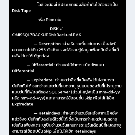
ไวซ์ จะต้องใส่ประเภทของสื่อกำกับไว้ด้วยว่าเป็น
Disk Tape
หรือ Pipe เช่น
DISK =’
C:MISSQL7BACKUPDiskBackup1.BAK’
— Description : คำอธิบายเกี่ยวกับการแบ็คอัพมี
ความยาวไม่เกิน 255 ตัวอักษร จะใช้ตอนกู้ข้อมูลเพื่อหยิบสื่อที่แบ็
คอัพไว้มาใช้ได้ถูกต้อง
— Differential : กำหนดให้ทำการแบ็คอัพแบบ
Differential
— Expiredate : กำหนดว่าสื่อที่แบ็คอัพไว้ไม่สามารถ
บันทึกทับได้ จนกว่าจะเลยวันที่หมดอายุ รูปแบบของวันที่ให้ระบุตาม
แบบวันที่ดีฟอลต์ของ SQL Server (ส่วนใหญ่จะเป็น mm-dd-yy
หรือ mm-dd-yyy) และสามารถใช้ออปชั่น Skip เพื่อไม่ให้เช็ค
Expiredate
— Retaindays : กำหนดจำนวนวันหลังจากแบ็คอัพ
แล้วจึงจะบันทึกทับลงในดีไวซ์นี้ได้ ซึ่งเป็นการกำหนดวันหมดอายุ
เช่นกัน เพียงแต่ระบุเป็นจำนวนวันแทนการระบุวันเดือนปีที่หมดอายุ
สามารถใช้ออปชั่น Skip เพื่อไม่ให้เช็ค Retaindays