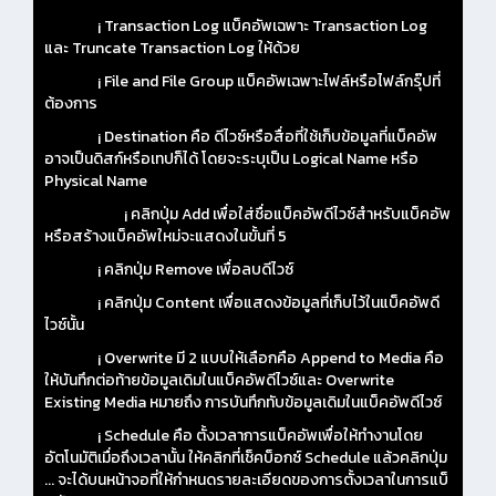
¡ Transaction Log แบ็คอัพเฉพาะ Transaction Log
และ Truncate Transaction Log ให้ด้วย
¡ File and File Group แบ็คอัพเฉพาะไฟล์หรือไฟล์กรุ๊ปที่
ต้องการ
¡ Destination คือ ดีไวซ์หรือสื่อที่ใช้เก็บข้อมูลที่แบ็คอัพ
อาจเป็นดิสก์หรือเทปก็ได้ โดยจะระบุเป็น Logical Name หรือ
Physical Name
¡ คลิกปุ่ม Add เพื่อใส่ชื่อแบ็คอัพดีไวซ์สำหรับแบ็คอัพ
หรือสร้างแบ็คอัพใหม่จะแสดงในขั้นที่ 5
¡ คลิกปุ่ม Remove เพื่อลบดีไวซ์
¡ คลิกปุ่ม Content เพื่อแสดงข้อมูลที่เก็บไว้ในแบ็คอัพดี
ไวซ์นั้น
¡ Overwrite มี 2 แบบให้เลือกคือ Append to Media คือ
ให้บันทึกต่อท้ายข้อมูลเดิมในแบ็คอัพดีไวซ์และ Overwrite
Existing Media หมายถึง การบันทึกทับข้อมูลเดิมในแบ็คอัพดีไวซ์
¡ Schedule คือ ตั้งเวลาการแบ็คอัพเพื่อให้ทำงานโดย
อัตโนมัติเมื่อถึงเวลานั้น ให้คลิกที่เช็คบ็อกซ์ Schedule แล้วคลิกปุ่ม
... จะได้บนหน้าจอที่ให้กำหนดรายละเอียดของการตั้งเวลาในการแบ็