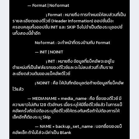
— Format | Noformat
¡ Format : หมายถึง การกำหนดให้ลบส่วนที่เป็น
รายละเอียดของดีไวซ์ (Header Information) ออปชั่นนี้จะ
ครอบคลุมทั้งออปชั่น INIT และ SKIP จึงไม่จำเป็นต้องระบุออปชั่
นทั้งสองนี้ซ้ำอีก
Noformat : จะทำหน้าที่ตรงข้ามกับ Format
— INIT | NOINIT
¡ INIT : หมายถึง ข้อมูลที่แบ็คอัพจะอยู่ใน
ตำแหน่งที่เป็นไฟล์แรกของดีไวซ์และจะไม่ลบส่วนที่ เก็บราย
ละเอียดส่วนต้นของแบ็คอัพดีไวซ์
¡ NOINIT : คือ ให้บันทึกข้อมุลต่อท้ายข้อมูลที่แบ็คอัพ
ไว้แล้ว
— MEDIANAME = media_name : คือ ชื่อของดีไวซ์ มี
ความยาวไม่เกิน 128 ตัวอักษร เมื่อระบุให้มีชื่อดีไวซ์แล้ว ในการแบ็
คอัพครั้งถัดไปต้องระบุชื่อดีไวซ์ให้ตรงกันหรือถ้าไม่ต้องการให้
เช็คอีกก็ต้องระบุ Skip
— NAME = backup_set_name : บอกชื่อของแบ็
คอัพเซ็ท ถ้าไม่ใส่จะมีค่าเป็น Blank