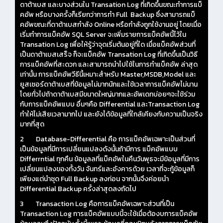
ดาต้าเบส และบางส่วนใน Transation Log ที่เกิดขึ้นขณะทำการแบ็
คอัพ หรือบางครั้งก็เรียกว่าการทำ Full Backup ซึ่งสามารถแบ็
คอัพขณะที่ดาต้าเบสกำลัง Online หรือกำลังถูกใช้งานอยู่ โดยเมื่อ
เริ่มทำการแบ็คอัพ SQL Server จะเพิ่มรายการแบ็คอัพนี้ไว้ใน
Transation Log เพื่อให้รู้ว่าจุดเริ่มต้นอยู่ที่ใด เมื่อแบ็คอัพส่วนที่
เป็นดาต้าเบสเสร็จ ก็จะแบ็คอัพ Transation Log ที่เกิดขึ้นเป็นวิธี
การแบ็คอัพที่สะดวก และสามารถนำไปใช้ในการทำแบ็คอัพ ล่าสุด
เท่านั้น การแบ็คอัพวีธีนี้เหมาะสำหรับ Master,MSDB,Model และ
ยูสเซอร์ดาต้าเบสที่ข้อมูลไม่มากนักและใช้เวลาการแบ็คอัพไม่นาน
โดยทั่วไปถ้าดาต้าเบสมีขนาดใหญ่มากและอัพเดทบ่อยๆจะใช้ร่วม
กับการแบ็คอัพแบบ อื่นๆคือ Differential และTransaction Log
ทำให้ไม่เสียเวลามากไป และยังได้ข้อมูลที่ใกล้เคียงกับความเป็นจริง
มากที่สุด
2 Database-Differential คือ การแบ็คอัพเฉพาะเป็นส่วนที่
เป็นข้อมูลที่มีการเปลี่ยนแปลงดังนั้นถ้ามีการ แบ็คอัพแบบ
Differrntial ทุกคืน ข้อมูลลที่แบ็คอัพในคืนวันพุธจะมีข้อมูลที่มีการ
เปลี่ยนแปลงของทั้งวัน จันทร์และอังคารด้วย เวลาที่จะกู้ข้อมูลก็
เพียงแต่นำชุด Full Backup ลงก่อน จากนั้นจึงค่อยนำ
Differential Backup ครั้งล่าสุดลงถัดไป
3 Transaction Log คือการแบ็คอัพเฉพาะส่วนที่เป็น
Transaction Log การแบ็คอัพแบบนี้จะใช้เมื่อต้องบการแบ็คอัพ