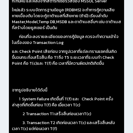
กะทันหัน และหลังจากสตาร์ทเซอร์วิสของ MSSOL Server
ใหม่แล้ว ระบบจัดการฐานข้อมูล (RDBMS) จะทำการกู้ความเสีย
หายเบื้องต้น โดยจะกู้ดาต้าเบสที่เสียหาย (ถ้ามี) เรียงลำดับ
Master,Model,Temp DB,MSDB และดาต้าเบสอื่นๆ เช่น ดาต้าเบส
ที่สร้างโดยยูสเซอร์ เป็นต้น
ก่อนที่จะลงรายละเอียดของการกู้ข้อมูล ควรจะทำความเข้าใจ
ในเรื่องของ Transaction Log
และ Check Point เสียก่อน จากรูปเวลาที่แต่ละทรานแซคชั่นเกิด
ขึ้นจนกระทั่งเสร็จสิ้น คือ T1 ถึง T5 ระยะเวลาที่ระบบทำ Check
Point คือ T(c)และ T(f) คือ เวลาที่มีความผิดปกติเกิดขึ้น
จากรูปอธิบายได้ดังนี้
1 System Failure เกิดขึ้นที่ T(f) และ Check Point ครั้ง
ล่าสุดที่เกิดขึ้นก่อน T(f) คือ เมื่อเวลา T(c)
2 Transaction T1 เสร็จสิ้นก่อนเวลาT(c)
3. Transaction T2 เกิดก่อนเวลา T(c) และเสร็จสิ้นหลัง
เวลา T(c) แต่ก่อนเวลา T(f)