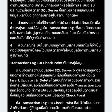
ฐานข้อมูลจะนำทรานแซคชั่นที่เสร็จเรียบร้อยแล้วบันทึกลงใน
ดาต้าเบส)แม้ว่าจะมีการบันทึกลงดิสก์หรือไม่ก็ตาม ระบบจะรับ
ประกันว่าเมื่อรีสตาร์ท SQL Server ขึ้นมาใหม่ ทรานแซคชั่นและ
ข้อมูลเหล่านั้นจะถูกกู้กลับมาอยู่ในสถานะที่ถูกต้อง
3 ส่วนทรานแซคชั่นที่มีการแก้ไขไปบ้าง แต่ยังไม่ได้คอมมิท เมื่อ
ทำการกู้ระบบจะใช้ข้อมูลใน Transaction Log เพื่อยกเลิกทรานแซ
คชั่น และกลับไปสู่จุดก่อนที่ทรานแซคชั่นจะเริ่ม เหมือนกับว่าทราน
แซคชั่นยังไม่ได้ถูกเริ่มทำงานเลย
4 ส่วนกรณีที่ระบบไม่สามารถกู้ดาต้าเบสกลับคืนมาได้ ก็จำเป็น
ต้องใช้ข้อมูลที่แบ็คอัพไว้มารีสตาร์ทเพื่อให้ข้อมูลในดาต้าเบสกลับ
สู่สภาพปกติ
Transaction Log และ Check Point กับการกู้ข้อมูล
ระบบจัดการฐานข้อมูลของ SQL Server จะดูแลความถูกต้อง
ของการทำงานต่างๆในทุกลักษณะที่เกิดขึ้นกับดาต้าเบส ตั้งแต่
Insert, Update และ Delete โดยบันทึกคำสั่งของการทำงานรวม
ถึงการเปลี่ยนแปลงที่เกิดขึ้นกับดาต้าเบสลงใน Transaction Log
ทุกครั้งก่อนที่จะทำการเปลี่ยนแปลงข้อมูลจริงลงไปในดาต้าเบส
ซึ่งข้อมูลจะบันทึกลงดาต้าเบสเมื่อถึงจุด Check Point
ทั้ง Transaction Log และ Check Point ถือได้ว่าเป็นบทบาท
สำคัญต่อการกู้ข้อมูลเมื่อมีความเสียหายเกิดกับระบบอย่าง