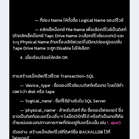
— ที่ช่อง Name ให้ตั้งชื่อ Logical Name ของดีไวซ์
— คลิกเช็คบ็อกซ์ File Name เพื่อเลือกดีไวซ์เป็นดิสก์
(ถ้าคลิกเช็คบ็อกซ์ Tapc Drive Name จะเลือกดีไวซ์แบบเทป) และ
ระบุ Physical Name ถ้าเครื่องเซิร์ฟเวอร์ไม่มีเทปต่ออยู่ออปชั่น
Tape Drive Name จะถูก Disable ไม่ให้เลือก
4. เมื่อเรียบร้อยให้คลิก OK
การสร้างแบ็คอัพดีไวซ์โดย Transaction-SQL
— ‘device_type’ : ชื่อของดีไวซ์แบบดิสก์หรือเทป โดยใช้คำ
เฉพาะว่า disk หรือ tape
— ‘logical_nane’ : ชื่อที่ใช้อ้างอิงใน SQL Server
— ‘physical_name’ : สำหรับดิสก์ คือ ชื่อของไฟลเดอร์ ซึ่ง
อาจเป็นดิสก์ของเครื่องอื่น ๆ ในเน็ตเวิร์กก็ได้ หรือถ้าเป็นเทปก็คือ
ตำแหน่งของเทปทางกายภาพที่ต่ออยู่กับเครื่องนั้น เช่น
\. ape0
ตัวอย่าง สร้างแบ็คอัพดีไวซ์ที่ดิสก์ชื่อ BACKALLDB ไว้ที่
โฟลเดอร์