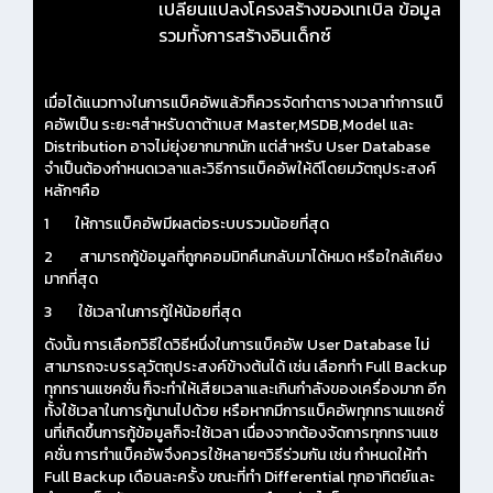
เปลี่ยนแปลงโครงสร้างของเทเบิล ข้อมูล
รวมทั้งการสร้างอินเด็กซ์
เมื่อได้แนวทางในการแบ็คอัพแล้วก็ควรจัดทำตารางเวลาทำการแบ็
คอัพเป็น ระยะๆสำหรับดาต้าเบส Master,MSDB,Model และ
Distribution อาจไม่ยุ่งยากมากนัก แต่สำหรับ User Database
จำเป็นต้องกำหนดเวลาและวิธีการแบ็คอัพให้ดีโดยมวัตถุประสงค์
หลักๆคือ
1 ให้การแบ็คอัพมีผลต่อระบบรวมน้อยที่สุด
2 สามารถกู้ข้อมูลที่ถูกคอมมิทคืนกลับมาได้หมด หรือใกล้เคียง
มากที่สุด
3 ใช้เวลาในการกู้ให้น้อยที่สุด
ดังนั้น การเลือกวิธีใดวิธีหนึ่งในการแบ็คอัพ User Database ไม่
สามารถจะบรรลุวัตถุประสงค์ข้างต้นได้ เช่น เลือกทำ Full Backup
ทุกทรานแซคชั่น ก็จะทำให้เสียเวลาและเกินกำลังของเครื่องมาก อีก
ทั้งใช้เวลาในการกู้นานไปด้วย หรือหากมีการแบ็คอัพทุกทรานแซคชั่
นที่เกิดขึ้นการกู้ข้อมูลก็จะใช้เวลา เนื่องจากต้องจัดการทุกทรานแซ
คชั่น การทำแบ็คอัพจึงควรใช้หลายๆวิธีร่วมกัน เช่น กำหนดให้ทำ
Full Backup เดือนละครั้ง ขณะที่ทำ Differential ทุกอาทิตย์และ