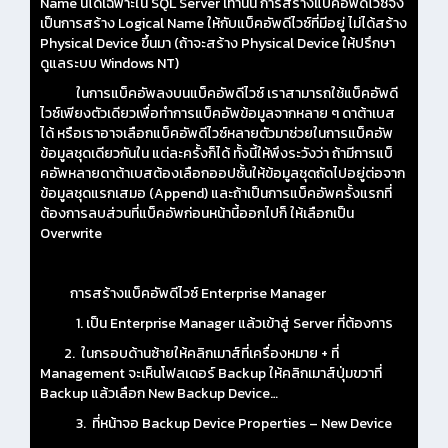
Name นี้ได้เฉพาะใน SQL Server เท่านั้น การสร้างแบ็คอัพดีไวซ์จึง
เป็นการสร้าง Logical Name ให้กับแบ็คอัพดีไวซ์ที่มีอยู่ ไม่ได้สร้าง
Physical Device ขึ้นมา (ถ้าจะสร้าง Physical Device ให้ปรึกษา
ดูแลระบบ Windows NT)
ในการแบ็คอัพลงบนแบ็คอัพดีไวซ์ เราสามารถใช้แบ็คอัพดี
ไวซ์เพียงตัวเดียวเพื่อทำการแบ็คอัพข้อมูลจากหลาย ๆ ดาต้าเบส
ได้ หรือเราอาจเลือกแบ็คอัพดีไวซ์หลายตัวมาช่วยในการแบ็คอัพ
ข้อมูลชุดเดียวกันใน แต่ละครั้งก็ได้ ทั้งนี้ให้พึงระวังว่า ถ้ามีการแบ็
คอัพหลายดาต้าเบสต้องเลือกออปชั้นให้ข้อมูลชุดถัดไปอยู่ต่อจาก
ข้อมูลชุดแรกเสมอ (Append) และถ้าเป็นการแบ็คอัพครั้งแรกที่
ต้องการลบส่วนที่แบ็คอัพก่อนหน้านี้ออกไปก็ ให้เลือกเป็น
Overwrite
การสร้างแบ็คอัพดีไวซ์ Enterprise Manager
1. เป็น Enterprise Manager แล้วเข้าสู่ Server ที่ต้องการ
2. ในกรอบด้านซ้ายให้คลิกเมาส์ที่เครื่องหมาย + ที่
Management จะเห็นโฟลเดอร์ Backup ให้คลิกเมาส์ปุ่มขวาที่
Backup แล้วเลือก New Backup Device…
3. ที่หน้าจอ Backup Device Properties – New Device