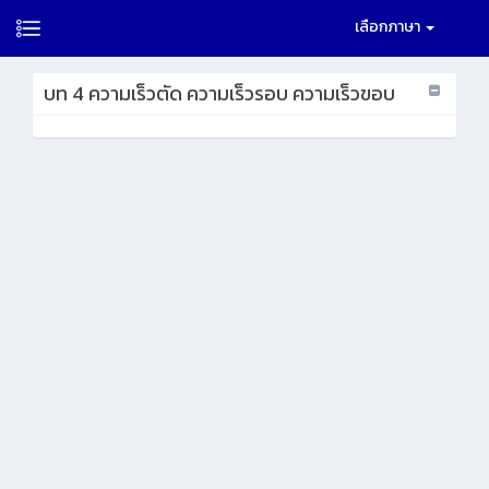
เลือกภาษา
บท 4 ความเร็วตัด ความเร็วรอบ ความเร็วขอบ