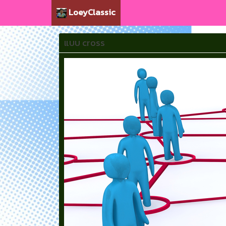
LoeyClassic
แบบ cross