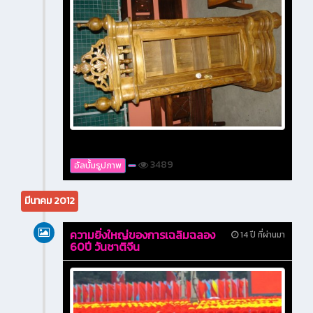
3489
อัลบั้มรูปภาพ
มีนาคม 2012
ความยิ่งใหญ่ของการเฉลิมฉลอง
14 ปี ที่ผ่านมา
60ปี วันชาติจีน