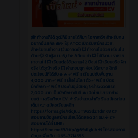
🎓 ทำงานก็ได้ วุฒิก็มี รายได้ก็มา! โอกาสดีๆ สำหรับคน
อยากอัปสกิล 💼✨ 🚀 ATCC เปิดรับสมัครปวส.
สำหรับคนทำงาน (วันอาทิตย์) 💥 ทำงานไปด้วย เรียนไป
ด้วย 💥 รับผู้จบ ม.6,ปวช./เทียบเท่า 💥 ไม่มีงาน เราช่วย
หางานให้ 💥 เรียนต่อใช้เวลาแค่ 2 ปีจบ! 💥 เรียนจริง ฝึก
จริง ได้วุฒิฯจริง 💥 ค่าเทอมถูก ผ่อนได้สบาย สิทธิ
ประโยชน์ที่ได้รับ🔥🔥 ✅ ฟรี ‼️ เรียนปรับพื้นฐาน
4,000 บาท ✅ ฟรี ‼️ เสื้อโปโล 1 ตัว ✅ ฟรี ‼️ บัตร
นักศึกษา ✅ ฟรี ‼️ ประกันอุบัติเหตุ ✨ชำระงวดแรก
2,000 บาท เป็นนักศึกษาทันที 🔥 เปิดใหม่! สาขาช่าง
ยนต์ + เสริมทักษะ EV 📌 รับจำนวนจำกัด รีบสมัครก่อน
เต็ม!! 👉 สมัครเรียนคลิก
https://forms.gle/Riq1uUT9GSdZTdmK8 👉
สอบถามข้อมูลสมัครเรียนได้ตลอด 24 ชม.📳 👉
สอบถามได้ที่ LINE :
https://line.me/R/ti/p/@694lgklh 📲 โทรสอบถาม
ข้อมูลเพิ่มเติม : 065-7714555