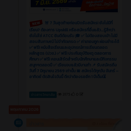
🚨 7 วันสุดท้ายก่อนปิดรับสมัคร! ยังไม่มีที่
เรียน? ต้องการ Upskill หรือสมัครที่อื่นแล้ว...รู้สึกว่า
ยังไม่ใช่ ATCC ยินดีต้อนรับ 🎓 ✅ ไม่ต้องสอบเข้า ไม่มี
สอบสัมภาษณ์ ไม่จำกัดเกรด ✅ ค่าเทอมถูก ผ่อนชำระได้
✅ ฟรี! หนังสือเรียนและอุปกรณ์การเรียนตลอด
หลักสูตร (ปวช.) ✅ ฟรี! ประกันอุบัติเหตุ ตลอดการ
ศึกษา ✅ ฟรี! คอนเสิร์ตสำหรับนักศึกษาและมีกิจกรรม
สนุกๆตลอดปี ✅ เรียนจบแล้วมีงานทำ 📌 รับสมัครถึง
วันที่ 7 มิถุนายน 2569 เท่านั้น 📅 สมัครได้ทุกวัน จันทร์ –
อาทิตย์ ตัดสินใจวันนี้ ดีกว่าต้องรออีก 1 ปีเต็ม!⏳
3175
0
ข่าวสารวิทยาลัย
พฤษภาคม 2026
ข่าวสาร
3 เดือน ที่ผ่านมา