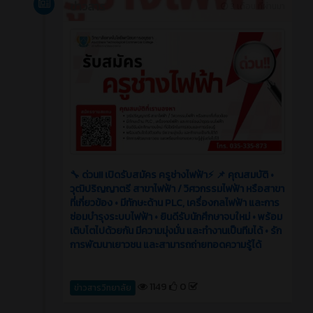
ข่าวสาร
3 เดือน ที่ผ่านมา
🔧 ด่วน!! เปิดรับสมัคร ครูช่างไฟฟ้า⚡️ 📌 คุณสมบัติ •
วุฒิปริญญาตรี สาขาไฟฟ้า / วิศวกรรมไฟฟ้า หรือสาขา
ที่เกี่ยวข้อง • มีทักษะด้าน PLC, เครื่องกลไฟฟ้า และการ
ซ่อมบำรุงระบบไฟฟ้า • ยินดีรับนักศึกษาจบใหม่ • พร้อม
เติบโตไปด้วยกัน มีความมุ่งมั่น และทำงานเป็นทีมได้ • รัก
การพัฒนาเยาวชน และสามารถถ่ายทอดความรู้ได้
1149
0
ข่าวสารวิทยาลัย