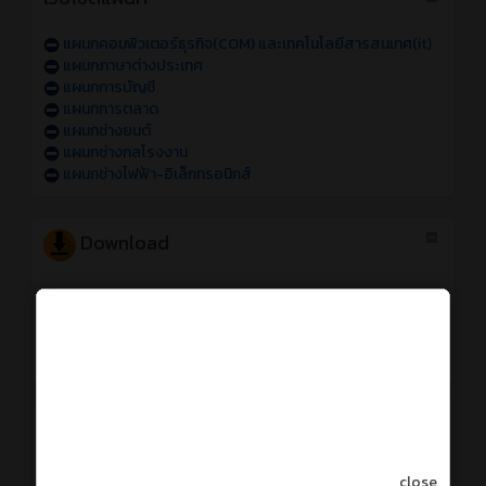
แผนกคอมพิวเตอร์ธุรกิจ(COM) และเทคโนโลยีสารสนเทศ(it)
แผนกภาษาต่างประเทศ
แผนกการบัญชี
แผนกการตลาด
แผนกช่างยนต์
แผนกช่างกลโรงงาน
แผนกช่างไฟฟ้า-อิเล็กทรอนิกส์
Download
Logo ATCC
รูปบุคลากร
คู่มือรายวิชาโครงการ (ทพอ.)
คู่มือการทำแบบประเมินการสอนและครูที่ปรึกษา
การใช้งานระบบออนไลน์
การเข้าใช้งานระบบสารสนเทศของวิทยาลัย sหัส 69
close