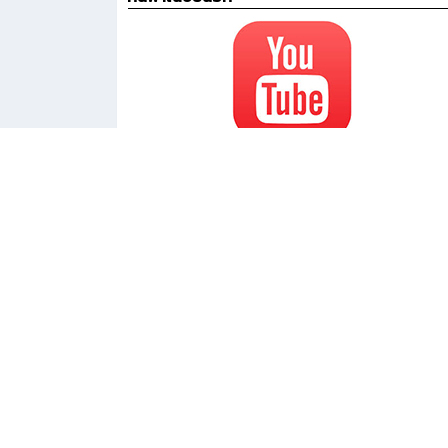
สอบถามข้อมูล LINE Official Account วิทยาลัย @atcc