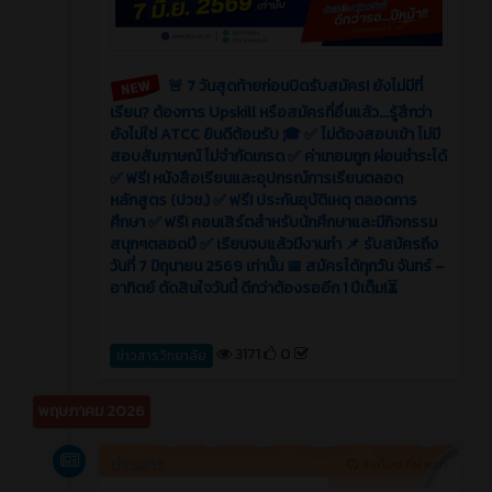
🚨 7 วันสุดท้ายก่อนปิดรับสมัคร! ยังไม่มีที่
เรียน? ต้องการ Upskill หรือสมัครที่อื่นแล้ว...รู้สึกว่า
ยังไม่ใช่ ATCC ยินดีต้อนรับ 🎓 ✅ ไม่ต้องสอบเข้า ไม่มี
สอบสัมภาษณ์ ไม่จำกัดเกรด ✅ ค่าเทอมถูก ผ่อนชำระได้
✅ ฟรี! หนังสือเรียนและอุปกรณ์การเรียนตลอด
หลักสูตร (ปวช.) ✅ ฟรี! ประกันอุบัติเหตุ ตลอดการ
ศึกษา ✅ ฟรี! คอนเสิร์ตสำหรับนักศึกษาและมีกิจกรรม
สนุกๆตลอดปี ✅ เรียนจบแล้วมีงานทำ 📌 รับสมัครถึง
วันที่ 7 มิถุนายน 2569 เท่านั้น 📅 สมัครได้ทุกวัน จันทร์ –
อาทิตย์ ตัดสินใจวันนี้ ดีกว่าต้องรออีก 1 ปีเต็ม!⏳
3171
0
ข่าวสารวิทยาลัย
พฤษภาคม 2026
ข่าวสาร
3 เดือน ที่ผ่านมา