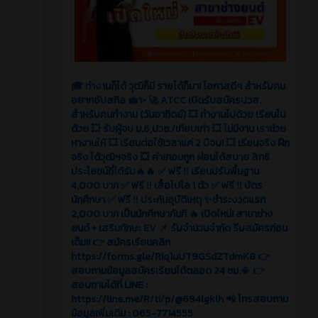
🎓 ทำงานก็ได้ วุฒิก็มี รายได้ก็มา! โอกาสดีๆ สำหรับคน
อยากอัปสกิล 💼✨ 🚀 ATCC เปิดรับสมัครปวส.
สำหรับคนทำงาน (วันอาทิตย์) 💥 ทำงานไปด้วย เรียนไป
ด้วย 💥 รับผู้จบ ม.6,ปวช./เทียบเท่า 💥 ไม่มีงาน เราช่วย
หางานให้ 💥 เรียนต่อใช้เวลาแค่ 2 ปีจบ! 💥 เรียนจริง ฝึก
จริง ได้วุฒิฯจริง 💥 ค่าเทอมถูก ผ่อนได้สบาย สิทธิ
ประโยชน์ที่ได้รับ🔥🔥 ✅ ฟรี ‼️ เรียนปรับพื้นฐาน
4,000 บาท ✅ ฟรี ‼️ เสื้อโปโล 1 ตัว ✅ ฟรี ‼️ บัตร
นักศึกษา ✅ ฟรี ‼️ ประกันอุบัติเหตุ ✨ชำระงวดแรก
2,000 บาท เป็นนักศึกษาทันที 🔥 เปิดใหม่! สาขาช่าง
ยนต์ + เสริมทักษะ EV 📌 รับจำนวนจำกัด รีบสมัครก่อน
เต็ม!! 👉 สมัครเรียนคลิก
https://forms.gle/Riq1uUT9GSdZTdmK8 👉
สอบถามข้อมูลสมัครเรียนได้ตลอด 24 ชม.📳 👉
สอบถามได้ที่ LINE :
https://line.me/R/ti/p/@694lgklh 📲 โทรสอบถาม
ข้อมูลเพิ่มเติม : 065-7714555