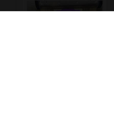
ผู้บริหาร คณะครู และบุคลากร วิทยาลัยเทคโนโลยี
พณิชยการอยุธยา เข้าร่วมงานเฉลิมพระเกียรติ เนื่องใน
โอกาสพระราชพิธีมหามงคลเฉลิมพระชนมพรรษา ๔
รอบ สมเด็จพระนางเจ้าสุทิดา พัชรสุธาพิมลลักษณ
พระบรมราชินี 🗓️ วันพุธที่ ๓ มิถุนายน ๒๕๖๙ 📍 ณ หอ
ประชุมพระพิรุณระลึกโปรดเกล้าฯ มหาวิทยาลัย
เทคโนโลยีราชมงคลสุวรรณภูมิ ศูนย์หันตรา
973
0
รอบรั้ววิทยาลัย