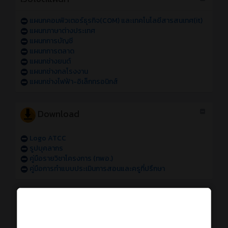
แผนกคอมพิวเตอร์ธุรกิจ(COM) และเทคโนโลยีสารสนเทศ(it)
แผนกภาษาต่างประเทศ
แผนกการบัญชี
แผนกการตลาด
แผนกช่างยนต์
แผนกช่างกลโรงงาน
แผนกช่างไฟฟ้า-อิเล็กทรอนิกส์
Download
Logo ATCC
รูปบุคลากร
คู่มือรายวิชาโครงการ (ทพอ.)
คู่มือการทำแบบประเมินการสอนและครูที่ปรึกษา
การใช้งานระบบออนไลน์
การเข้าใช้งานระบบสารสนเทศของวิทยาลัย sหัส 69