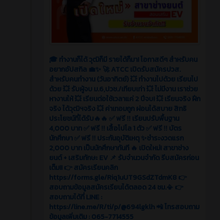
🎓 ทำงานก็ได้ วุฒิก็มี รายได้ก็มา! โอกาสดีๆ สำหรับคน
อยากอัปสกิล 💼✨ 🚀 ATCC เปิดรับสมัครปวส.
สำหรับคนทำงาน (วันอาทิตย์) 💥 ทำงานไปด้วย เรียนไป
ด้วย 💥 รับผู้จบ ม.6,ปวช./เทียบเท่า 💥 ไม่มีงาน เราช่วย
หางานให้ 💥 เรียนต่อใช้เวลาแค่ 2 ปีจบ! 💥 เรียนจริง ฝึก
จริง ได้วุฒิฯจริง 💥 ค่าเทอมถูก ผ่อนได้สบาย สิทธิ
ประโยชน์ที่ได้รับ🔥🔥 ✅ ฟรี ‼️ เรียนปรับพื้นฐาน
4,000 บาท ✅ ฟรี ‼️ เสื้อโปโล 1 ตัว ✅ ฟรี ‼️ บัตร
นักศึกษา ✅ ฟรี ‼️ ประกันอุบัติเหตุ ✨ชำระงวดแรก
2,000 บาท เป็นนักศึกษาทันที 🔥 เปิดใหม่! สาขาช่าง
ยนต์ + เสริมทักษะ EV 📌 รับจำนวนจำกัด รีบสมัครก่อน
เต็ม!! 👉 สมัครเรียนคลิก
https://forms.gle/Riq1uUT9GSdZTdmK8 👉
สอบถามข้อมูลสมัครเรียนได้ตลอด 24 ชม.📳 👉
สอบถามได้ที่ LINE :
https://line.me/R/ti/p/@694lgklh 📲 โทรสอบถาม
ข้อมูลเพิ่มเติม : 065-7714555