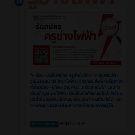
ข่าวสาร
3 เดือน ที่ผ่านมา
🔧 ด่วน!! เปิดรับสมัคร ครูช่างไฟฟ้า⚡️ 📌 คุณสมบัติ •
วุฒิปริญญาตรี สาขาไฟฟ้า / วิศวกรรมไฟฟ้า หรือสาขา
ที่เกี่ยวข้อง • มีทักษะด้าน PLC, เครื่องกลไฟฟ้า และการ
ซ่อมบำรุงระบบไฟฟ้า • ยินดีรับนักศึกษาจบใหม่ • พร้อม
เติบโตไปด้วยกัน มีความมุ่งมั่น และทำงานเป็นทีมได้ • รัก
การพัฒนาเยาวชน และสามารถถ่ายทอดความรู้ได้
1145
0
ข่าวสารวิทยาลัย