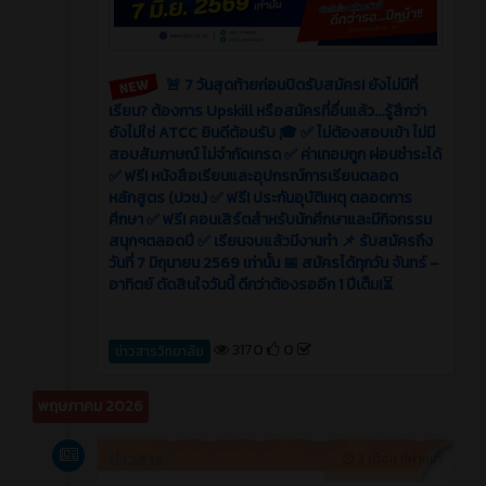
🚨 7 วันสุดท้ายก่อนปิดรับสมัคร! ยังไม่มีที่
เรียน? ต้องการ Upskill หรือสมัครที่อื่นแล้ว...รู้สึกว่า
ยังไม่ใช่ ATCC ยินดีต้อนรับ 🎓 ✅ ไม่ต้องสอบเข้า ไม่มี
สอบสัมภาษณ์ ไม่จำกัดเกรด ✅ ค่าเทอมถูก ผ่อนชำระได้
✅ ฟรี! หนังสือเรียนและอุปกรณ์การเรียนตลอด
หลักสูตร (ปวช.) ✅ ฟรี! ประกันอุบัติเหตุ ตลอดการ
ศึกษา ✅ ฟรี! คอนเสิร์ตสำหรับนักศึกษาและมีกิจกรรม
สนุกๆตลอดปี ✅ เรียนจบแล้วมีงานทำ 📌 รับสมัครถึง
วันที่ 7 มิถุนายน 2569 เท่านั้น 📅 สมัครได้ทุกวัน จันทร์ –
อาทิตย์ ตัดสินใจวันนี้ ดีกว่าต้องรออีก 1 ปีเต็ม!⏳
3170
0
ข่าวสารวิทยาลัย
พฤษภาคม 2026
ข่าวสาร
3 เดือน ที่ผ่านมา