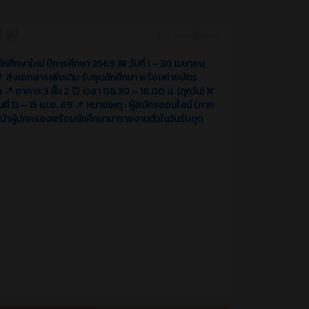
5 เดือน ที่ผ่านมา
นักศึกษาใหม่ ปีการศึกษา 2569 📅 วันที่ 1 – 30 เมษายน
 ส่งเอกสารเพิ่มเติม รับชุดนักศึกษา พร้อมถ่ายบัตร
า 📍 อาคาร 3 ชั้น 2 ⏰ เวลา 08.30 – 16.00 น. (ทุกวัน) ❌
นที่ 13 – 15 เม.ย. 69 📌 หมายเหตุ : ผู้สมัครออนไลน์ (ภาค
ห้นำผู้ปกครองพร้อมนักศึกษามารายงานตัวในวันรับชุด