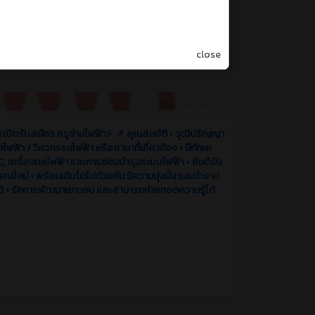
close
3 เดือน ที่ผ่านมา
!! เปิดรับสมัคร ครูช่างไฟฟ้า⚡️ 📌 คุณสมบัติ • วุฒิปริญญา
ไฟฟ้า / วิศวกรรมไฟฟ้า หรือสาขาที่เกี่ยวข้อง • มีทักษะ
C, เครื่องกลไฟฟ้า และการซ่อมบำรุงระบบไฟฟ้า • ยินดีรับ
าจบใหม่ • พร้อมเติบโตไปด้วยกัน มีความมุ่งมั่น และทำงาน
ได้ • รักการพัฒนาเยาวชน และสามารถถ่ายทอดความรู้ได้