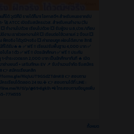
5 เดือน ที่ผ่านมา
นก็ได้ วุฒิก็มี รายได้ก็มา! โอกาสดีๆ สำหรับคนอยากอัป
✨ 🚀 ATCC เปิดรับสมัครปวส. สำหรับคนทำงาน (วัน
) 💥 ทำงานไปด้วย เรียนไปด้วย 💥 รับผู้จบ ม.6,ปวช./เทียบ
ไม่มีงาน เราช่วยหางานให้ 💥 เรียนต่อใช้เวลาแค่ 2 ปีจบ! 💥
ง ฝึกจริง ได้วุฒิฯจริง 💥 ค่าเทอมถูก ผ่อนได้สบาย สิทธิ
์ที่ได้รับ🔥🔥 ✅ ฟรี ‼️ เรียนปรับพื้นฐาน 4,000 บาท ✅
สื้อโปโล 1 ตัว ✅ ฟรี ‼️ บัตรนักศึกษา ✅ ฟรี ‼️ ประกัน
หตุ ✨ชำระงวดแรก 2,000 บาท เป็นนักศึกษาทันที 🔥 เปิด
าขาช่างยนต์ + เสริมทักษะ EV 📌 รับจำนวนจำกัด รีบสมัคร
ม!! 👉 สมัครเรียนคลิก
//forms.gle/Riq1uUT9GSdZTdmK8 👉 สอบถาม
มัครเรียนได้ตลอด 24 ชม.📳 👉 สอบถามได้ที่ LINE :
/line.me/R/ti/p/@694lgklh 📲 โทรสอบถามข้อมูลเพิ่ม
065-7714555
ทั้งหมด