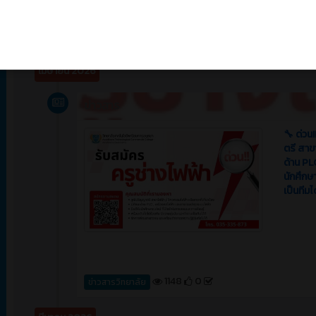
1164
0
ข่าวสาร (Event)
เมษายน 2026
ข่าวสาร
🔧 ด่วน
ตรี สาขา
ด้าน PL
นักศึกษ
เป็นทีม
1148
0
ข่าวสารวิทยาลัย