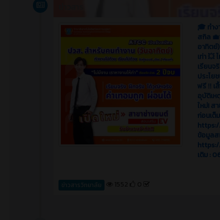
ข่าวสาร
🎓 ทำงา
สกิล 💼
อาทิตย์
เท่า 💥 
เรียนจริ
ประโยชน
ฟรี ‼️ เ
อุบัติเ
ใหม่! ส
ก่อนเต็
https:
ข้อมูลส
https:/
เติม : 
1552
0
ข่าวสารวิทยาลัย