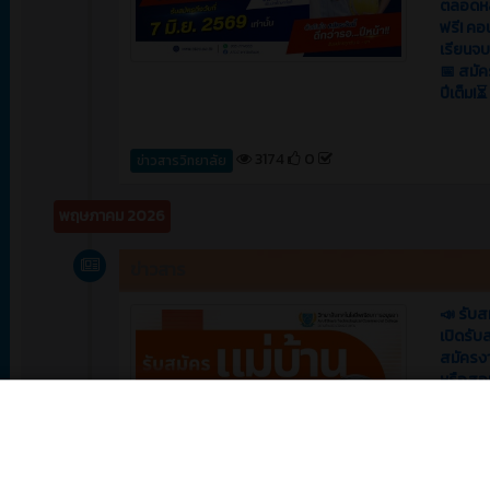
ตลอดหลั
ฟรี! คอ
เรียนจบแ
📅 สมัคร
ปีเต็ม!⏳
3174
0
ข่าวสารวิทยาลัย
พฤษภาคม 2026
ข่าวสาร
📣 รับส
เปิดรับ
สมัครง
หรือสอ