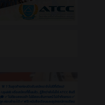
2 เดือน ที่ผ่านมา
🚨 7 วันสุดท้ายก่อนปิดรับสมัคร! ยังไม่มีที่เรียน?
Upskill หรือสมัครที่อื่นแล้ว...รู้สึกว่ายังไม่ใช่ ATCC ยินดี
 🎓 ✅ ไม่ต้องสอบเข้า ไม่มีสอบสัมภาษณ์ ไม่จำกัดเกรด ✅
ถูก ผ่อนชำระได้ ✅ ฟรี! หนังสือเรียนและอุปกรณ์การเรียน