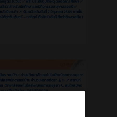
กสูตร (ปวช.) ✅ ฟรี! ประกันอุบัติเหตุ ตลอดการศึกษา ✅
นเสิร์ตสำหรับนักศึกษาและมีกิจกรรมสนุกๆตลอดปี ✅
ล้วมีงานทำ 📌 รับสมัครถึงวันที่ 7 มิถุนายน 2569 เท่านั้น
ได้ทุกวัน จันทร์ – อาทิตย์ ตัดสินใจวันนี้ ดีกว่าต้องรออีก 1
3 เดือน ที่ผ่านมา
มัคร “แม่บ้าน” ด่วน!! วิทยาลัยเทคโนโลยีพณิชยการอยุธยา
สมัครพนักงานแม่บ้าน จำนวนหลายอัตรา 🧹✨ 📍 สถานที่
าน : วิทยาลัยเทคโนโลยีพณิชยการอยุธยา 📞 สนใจสมัคร
บถามเพิ่มเติม โทร. 0614538999