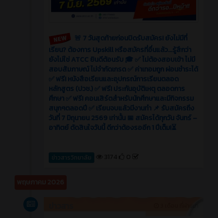
🚨 7 วันสุดท้ายก่อนปิดรับสมัคร! ยังไม่มีที่
เรียน? ต้องการ Upskill หรือสมัครที่อื่นแล้ว...รู้สึกว่า
ยังไม่ใช่ ATCC ยินดีต้อนรับ 🎓 ✅ ไม่ต้องสอบเข้า ไม่มี
สอบสัมภาษณ์ ไม่จำกัดเกรด ✅ ค่าเทอมถูก ผ่อนชำระได้
✅ ฟรี! หนังสือเรียนและอุปกรณ์การเรียนตลอด
หลักสูตร (ปวช.) ✅ ฟรี! ประกันอุบัติเหตุ ตลอดการ
ศึกษา ✅ ฟรี! คอนเสิร์ตสำหรับนักศึกษาและมีกิจกรรม
สนุกๆตลอดปี ✅ เรียนจบแล้วมีงานทำ 📌 รับสมัครถึง
วันที่ 7 มิถุนายน 2569 เท่านั้น 📅 สมัครได้ทุกวัน จันทร์ –
อาทิตย์ ตัดสินใจวันนี้ ดีกว่าต้องรออีก 1 ปีเต็ม!⏳
3174
0
ข่าวสารวิทยาลัย
พฤษภาคม 2026
ข่าวสาร
3 เดือน ที่ผ่านมา