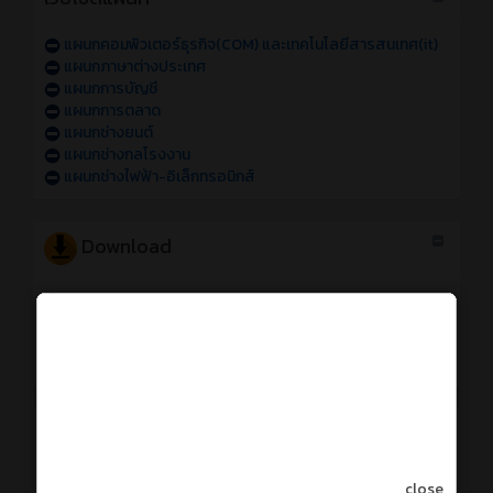
แผนกคอมพิวเตอร์ธุรกิจ(COM) และเทคโนโลยีสารสนเทศ(it)
แผนกภาษาต่างประเทศ
แผนกการบัญชี
แผนกการตลาด
แผนกช่างยนต์
แผนกช่างกลโรงงาน
แผนกช่างไฟฟ้า-อิเล็กทรอนิกส์
Download
Logo ATCC
รูปบุคลากร
คู่มือรายวิชาโครงการ (ทพอ.)
คู่มือการทำแบบประเมินการสอนและครูที่ปรึกษา
การใช้งานระบบออนไลน์
การเข้าใช้งานระบบสารสนเทศของวิทยาลัย sหัส 69
close