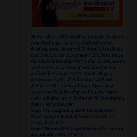
🎓 ทำงานก็ได้ วุฒิก็มี รายได้ก็มา! โอกาสดีๆ สำหรับคน
อยากอัปสกิล 💼✨ 🚀 ATCC เปิดรับสมัครปวส.
สำหรับคนทำงาน (วันอาทิตย์) 💥 ทำงานไปด้วย เรียนไป
ด้วย 💥 รับผู้จบ ม.6,ปวช./เทียบเท่า 💥 ไม่มีงาน เราช่วย
หางานให้ 💥 เรียนต่อใช้เวลาแค่ 2 ปีจบ! 💥 เรียนจริง ฝึก
จริง ได้วุฒิฯจริง 💥 ค่าเทอมถูก ผ่อนได้สบาย สิทธิ
ประโยชน์ที่ได้รับ🔥🔥 ✅ ฟรี ‼️ เรียนปรับพื้นฐาน
4,000 บาท ✅ ฟรี ‼️ เสื้อโปโล 1 ตัว ✅ ฟรี ‼️ บัตร
นักศึกษา ✅ ฟรี ‼️ ประกันอุบัติเหตุ ✨ชำระงวดแรก
2,000 บาท เป็นนักศึกษาทันที 🔥 เปิดใหม่! สาขาช่าง
ยนต์ + เสริมทักษะ EV 📌 รับจำนวนจำกัด รีบสมัครก่อน
เต็ม!! 👉 สมัครเรียนคลิก
https://forms.gle/Riq1uUT9GSdZTdmK8 👉
สอบถามข้อมูลสมัครเรียนได้ตลอด 24 ชม.📳 👉
สอบถามได้ที่ LINE :
https://line.me/R/ti/p/@694lgklh 📲 โทรสอบถาม
ข้อมูลเพิ่มเติม : 065-7714555