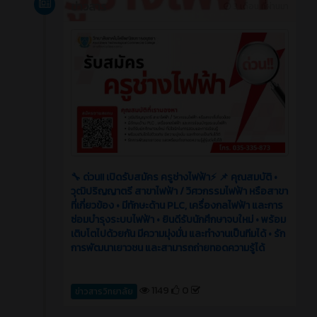
ข่าวสาร
3 เดือน ที่ผ่านมา
🔧 ด่วน!! เปิดรับสมัคร ครูช่างไฟฟ้า⚡️ 📌 คุณสมบัติ •
วุฒิปริญญาตรี สาขาไฟฟ้า / วิศวกรรมไฟฟ้า หรือสาขา
ที่เกี่ยวข้อง • มีทักษะด้าน PLC, เครื่องกลไฟฟ้า และการ
ซ่อมบำรุงระบบไฟฟ้า • ยินดีรับนักศึกษาจบใหม่ • พร้อม
เติบโตไปด้วยกัน มีความมุ่งมั่น และทำงานเป็นทีมได้ • รัก
การพัฒนาเยาวชน และสามารถถ่ายทอดความรู้ได้
1149
0
ข่าวสารวิทยาลัย