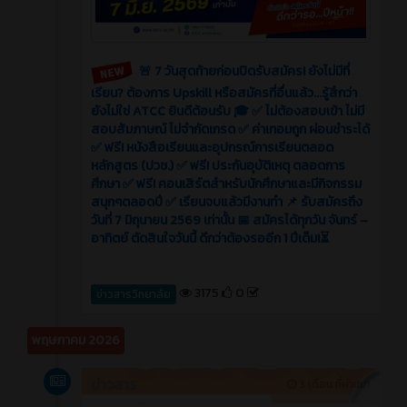
🚨 7 วันสุดท้ายก่อนปิดรับสมัคร! ยังไม่มีที่
เรียน? ต้องการ Upskill หรือสมัครที่อื่นแล้ว...รู้สึกว่า
ยังไม่ใช่ ATCC ยินดีต้อนรับ 🎓 ✅ ไม่ต้องสอบเข้า ไม่มี
สอบสัมภาษณ์ ไม่จำกัดเกรด ✅ ค่าเทอมถูก ผ่อนชำระได้
✅ ฟรี! หนังสือเรียนและอุปกรณ์การเรียนตลอด
หลักสูตร (ปวช.) ✅ ฟรี! ประกันอุบัติเหตุ ตลอดการ
ศึกษา ✅ ฟรี! คอนเสิร์ตสำหรับนักศึกษาและมีกิจกรรม
สนุกๆตลอดปี ✅ เรียนจบแล้วมีงานทำ 📌 รับสมัครถึง
วันที่ 7 มิถุนายน 2569 เท่านั้น 📅 สมัครได้ทุกวัน จันทร์ –
อาทิตย์ ตัดสินใจวันนี้ ดีกว่าต้องรออีก 1 ปีเต็ม!⏳
3175
0
ข่าวสารวิทยาลัย
พฤษภาคม 2026
ข่าวสาร
3 เดือน ที่ผ่านมา