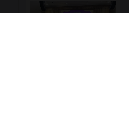
ผู้บริหาร คณะครู และบุคลากร วิทยาลัยเทคโนโลยี
พณิชยการอยุธยา เข้าร่วมงานเฉลิมพระเกียรติ เนื่องใน
โอกาสพระราชพิธีมหามงคลเฉลิมพระชนมพรรษา ๔
รอบ สมเด็จพระนางเจ้าสุทิดา พัชรสุธาพิมลลักษณ
พระบรมราชินี 🗓️ วันพุธที่ ๓ มิถุนายน ๒๕๖๙ 📍 ณ หอ
ประชุมพระพิรุณระลึกโปรดเกล้าฯ มหาวิทยาลัย
เทคโนโลยีราชมงคลสุวรรณภูมิ ศูนย์หันตรา
977
0
รอบรั้ววิทยาลัย