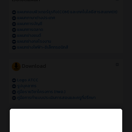
แผนกคอมพิวเตอร์ธุรกิจ(COM) และเทคโนโลยีสารสนเทศ(it)
แผนกภาษาต่างประเทศ
แผนกการบัญชี
แผนกการตลาด
แผนกช่างยนต์
แผนกช่างกลโรงงาน
แผนกช่างไฟฟ้า-อิเล็กทรอนิกส์
Download
Logo ATCC
รูปบุคลากร
คู่มือรายวิชาโครงการ (ทพอ.)
คู่มือการทำแบบประเมินการสอนและครูที่ปรึกษา
การใช้งานระบบออนไลน์
การเข้าใช้งานระบบสารสนเทศของวิทยาลัย sหัส 69