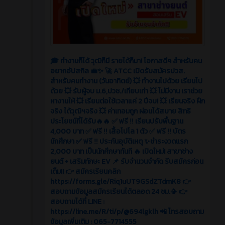
🎓 ทำงานก็ได้ วุฒิก็มี รายได้ก็มา! โอกาสดีๆ สำหรับคน
อยากอัปสกิล 💼✨ 🚀 ATCC เปิดรับสมัครปวส.
สำหรับคนทำงาน (วันอาทิตย์) 💥 ทำงานไปด้วย เรียนไป
ด้วย 💥 รับผู้จบ ม.6,ปวช./เทียบเท่า 💥 ไม่มีงาน เราช่วย
หางานให้ 💥 เรียนต่อใช้เวลาแค่ 2 ปีจบ! 💥 เรียนจริง ฝึก
จริง ได้วุฒิฯจริง 💥 ค่าเทอมถูก ผ่อนได้สบาย สิทธิ
ประโยชน์ที่ได้รับ🔥🔥 ✅ ฟรี ‼️ เรียนปรับพื้นฐาน
4,000 บาท ✅ ฟรี ‼️ เสื้อโปโล 1 ตัว ✅ ฟรี ‼️ บัตร
นักศึกษา ✅ ฟรี ‼️ ประกันอุบัติเหตุ ✨ชำระงวดแรก
2,000 บาท เป็นนักศึกษาทันที 🔥 เปิดใหม่! สาขาช่าง
ยนต์ + เสริมทักษะ EV 📌 รับจำนวนจำกัด รีบสมัครก่อน
เต็ม!! 👉 สมัครเรียนคลิก
https://forms.gle/Riq1uUT9GSdZTdmK8 👉
สอบถามข้อมูลสมัครเรียนได้ตลอด 24 ชม.📳 👉
สอบถามได้ที่ LINE :
https://line.me/R/ti/p/@694lgklh 📲 โทรสอบถาม
ข้อมูลเพิ่มเติม : 065-7714555