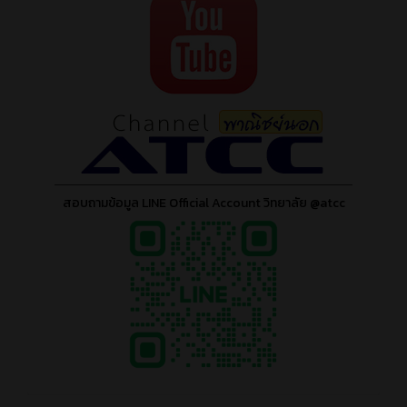
สอบถามข้อมูล LINE Official Account วิทยาลัย @atcc