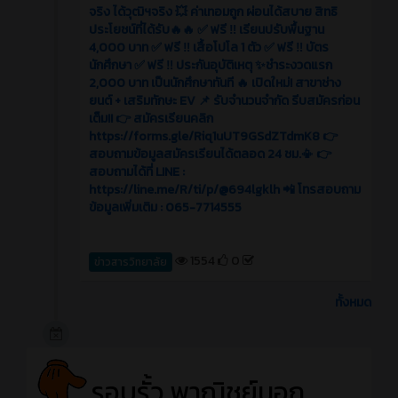
จริง ได้วุฒิฯจริง 💥 ค่าเทอมถูก ผ่อนได้สบาย สิทธิ
ประโยชน์ที่ได้รับ🔥🔥 ✅ ฟรี ‼️ เรียนปรับพื้นฐาน
4,000 บาท ✅ ฟรี ‼️ เสื้อโปโล 1 ตัว ✅ ฟรี ‼️ บัตร
นักศึกษา ✅ ฟรี ‼️ ประกันอุบัติเหตุ ✨ชำระงวดแรก
2,000 บาท เป็นนักศึกษาทันที 🔥 เปิดใหม่! สาขาช่าง
ยนต์ + เสริมทักษะ EV 📌 รับจำนวนจำกัด รีบสมัครก่อน
เต็ม!! 👉 สมัครเรียนคลิก
https://forms.gle/Riq1uUT9GSdZTdmK8 👉
สอบถามข้อมูลสมัครเรียนได้ตลอด 24 ชม.📳 👉
สอบถามได้ที่ LINE :
https://line.me/R/ti/p/@694lgklh 📲 โทรสอบถาม
ข้อมูลเพิ่มเติม : 065-7714555
1554
0
ข่าวสารวิทยาลัย
ทั้งหมด
รอบรั้ว พาณิชย์นอก