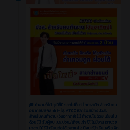
🎓 ทำงานก็ได้ วุฒิก็มี รายได้ก็มา! โอกาสดีๆ สำหรับคน
อยากอัปสกิล 💼✨ 🚀 ATCC เปิดรับสมัครปวส.
สำหรับคนทำงาน (วันอาทิตย์) 💥 ทำงานไปด้วย เรียนไป
ด้วย 💥 รับผู้จบ ม.6,ปวช./เทียบเท่า 💥 ไม่มีงาน เราช่วย
หางานให้ 💥 เรียนต่อใช้เวลาแค่ 2 ปีจบ! 💥 เรียนจริง ฝึก