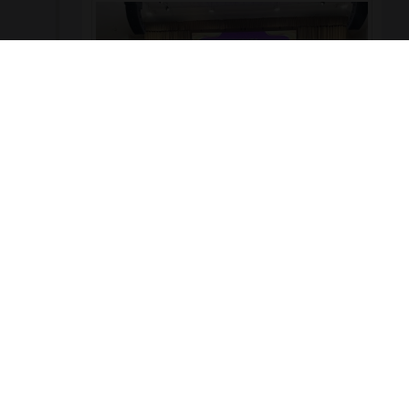
ผู้บริหาร คณะครู และบุคลากร วิทยาลัยเทคโนโลยี
พณิชยการอยุธยา เข้าร่วมงานเฉลิมพระเกียรติ เนื่องใน
โอกาสพระราชพิธีมหามงคลเฉลิมพระชนมพรรษา ๔
รอบ สมเด็จพระนางเจ้าสุทิดา พัชรสุธาพิมลลักษณ
พระบรมราชินี 🗓️ วันพุธที่ ๓ มิถุนายน ๒๕๖๙ 📍 ณ หอ
ประชุมพระพิรุณระลึกโปรดเกล้าฯ มหาวิทยาลัย
เทคโนโลยีราชมงคลสุวรรณภูมิ ศูนย์หันตรา
979
0
รอบรั้ววิทยาลัย