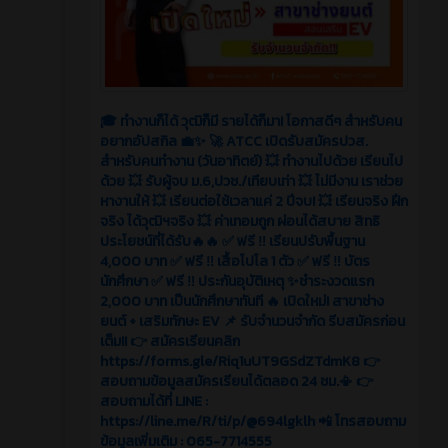
🎓 ทำงานก็ได้ วุฒิก็มี รายได้ก็มา! โอกาสดีๆ สำหรับคน
อยากอัปสกิล 💼✨ 🚀 ATCC เปิดรับสมัครปวส.
สำหรับคนทำงาน (วันอาทิตย์) 💥 ทำงานไปด้วย เรียนไป
ด้วย 💥 รับผู้จบ ม.6,ปวช./เทียบเท่า 💥 ไม่มีงาน เราช่วย
หางานให้ 💥 เรียนต่อใช้เวลาแค่ 2 ปีจบ! 💥 เรียนจริง ฝึก
จริง ได้วุฒิฯจริง 💥 ค่าเทอมถูก ผ่อนได้สบาย สิทธิ
ประโยชน์ที่ได้รับ🔥🔥 ✅ ฟรี ‼️ เรียนปรับพื้นฐาน
4,000 บาท ✅ ฟรี ‼️ เสื้อโปโล 1 ตัว ✅ ฟรี ‼️ บัตร
นักศึกษา ✅ ฟรี ‼️ ประกันอุบัติเหตุ ✨ชำระงวดแรก
2,000 บาท เป็นนักศึกษาทันที 🔥 เปิดใหม่! สาขาช่าง
ยนต์ + เสริมทักษะ EV 📌 รับจำนวนจำกัด รีบสมัครก่อน
เต็ม!! 👉 สมัครเรียนคลิก
https://forms.gle/Riq1uUT9GSdZTdmK8 👉
สอบถามข้อมูลสมัครเรียนได้ตลอด 24 ชม.📳 👉
สอบถามได้ที่ LINE :
https://line.me/R/ti/p/@694lgklh 📲 โทรสอบถาม
ข้อมูลเพิ่มเติม : 065-7714555