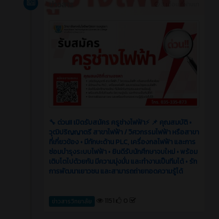
ข่าวสาร
3 เดือน ที่ผ่านมา
🔧 ด่วน!! เปิดรับสมัคร ครูช่างไฟฟ้า⚡️ 📌 คุณสมบัติ •
วุฒิปริญญาตรี สาขาไฟฟ้า / วิศวกรรมไฟฟ้า หรือสาขา
ที่เกี่ยวข้อง • มีทักษะด้าน PLC, เครื่องกลไฟฟ้า และการ
ซ่อมบำรุงระบบไฟฟ้า • ยินดีรับนักศึกษาจบใหม่ • พร้อม
เติบโตไปด้วยกัน มีความมุ่งมั่น และทำงานเป็นทีมได้ • รัก
การพัฒนาเยาวชน และสามารถถ่ายทอดความรู้ได้
1151
0
ข่าวสารวิทยาลัย