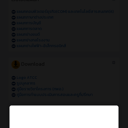
แผนกคอมพิวเตอร์ธุรกิจ(COM) และเทคโนโลยีสารสนเทศ(it)
แผนกภาษาต่างประเทศ
แผนกการบัญชี
แผนกการตลาด
แผนกช่างยนต์
แผนกช่างกลโรงงาน
แผนกช่างไฟฟ้า-อิเล็กทรอนิกส์
Download
Logo ATCC
รูปบุคลากร
คู่มือรายวิชาโครงการ (ทพอ.)
คู่มือการทำแบบประเมินการสอนและครูที่ปรึกษา
การใช้งานระบบออนไลน์
การเข้าใช้งานระบบสารสนเทศของวิทยาลัย sหัส 69