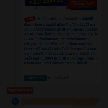
🚨 7 วันสุดท้ายก่อนปิดรับสมัคร! ยังไม่มีที่
เรียน? ต้องการ Upskill หรือสมัครที่อื่นแล้ว...รู้สึกว่า
ยังไม่ใช่ ATCC ยินดีต้อนรับ 🎓 ✅ ไม่ต้องสอบเข้า ไม่มี
สอบสัมภาษณ์ ไม่จำกัดเกรด ✅ ค่าเทอมถูก ผ่อนชำระได้
✅ ฟรี! หนังสือเรียนและอุปกรณ์การเรียนตลอด
หลักสูตร (ปวช.) ✅ ฟรี! ประกันอุบัติเหตุ ตลอดการ
ศึกษา ✅ ฟรี! คอนเสิร์ตสำหรับนักศึกษาและมีกิจกรรม
สนุกๆตลอดปี ✅ เรียนจบแล้วมีงานทำ 📌 รับสมัครถึง
วันที่ 7 มิถุนายน 2569 เท่านั้น 📅 สมัครได้ทุกวัน จันทร์ –
อาทิตย์ ตัดสินใจวันนี้ ดีกว่าต้องรออีก 1 ปีเต็ม!⏳
3179
0
ข่าวสารวิทยาลัย
พฤษภาคม 2026
ข่าวสาร
3 เดือน ที่ผ่านมา