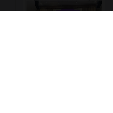
ผู้บริหาร คณะครู และบุคลากร วิทยาลัยเทคโนโลยี
พณิชยการอยุธยา เข้าร่วมงานเฉลิมพระเกียรติ เนื่องใน
โอกาสพระราชพิธีมหามงคลเฉลิมพระชนมพรรษา ๔
รอบ สมเด็จพระนางเจ้าสุทิดา พัชรสุธาพิมลลักษณ
พระบรมราชินี 🗓️ วันพุธที่ ๓ มิถุนายน ๒๕๖๙ 📍 ณ หอ
ประชุมพระพิรุณระลึกโปรดเกล้าฯ มหาวิทยาลัย
เทคโนโลยีราชมงคลสุวรรณภูมิ ศูนย์หันตรา
971
0
รอบรั้ววิทยาลัย