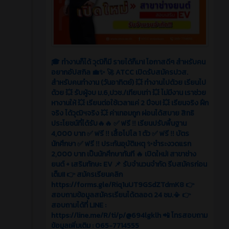
🎓 ทำงานก็ได้ วุฒิก็มี รายได้ก็มา! โอกาสดีๆ สำหรับคน
อยากอัปสกิล 💼✨ 🚀 ATCC เปิดรับสมัครปวส.
สำหรับคนทำงาน (วันอาทิตย์) 💥 ทำงานไปด้วย เรียนไป
ด้วย 💥 รับผู้จบ ม.6,ปวช./เทียบเท่า 💥 ไม่มีงาน เราช่วย
หางานให้ 💥 เรียนต่อใช้เวลาแค่ 2 ปีจบ! 💥 เรียนจริง ฝึก
จริง ได้วุฒิฯจริง 💥 ค่าเทอมถูก ผ่อนได้สบาย สิทธิ
ประโยชน์ที่ได้รับ🔥🔥 ✅ ฟรี ‼️ เรียนปรับพื้นฐาน
4,000 บาท ✅ ฟรี ‼️ เสื้อโปโล 1 ตัว ✅ ฟรี ‼️ บัตร
นักศึกษา ✅ ฟรี ‼️ ประกันอุบัติเหตุ ✨ชำระงวดแรก
2,000 บาท เป็นนักศึกษาทันที 🔥 เปิดใหม่! สาขาช่าง
ยนต์ + เสริมทักษะ EV 📌 รับจำนวนจำกัด รีบสมัครก่อน
เต็ม!! 👉 สมัครเรียนคลิก
https://forms.gle/Riq1uUT9GSdZTdmK8 👉
สอบถามข้อมูลสมัครเรียนได้ตลอด 24 ชม.📳 👉
สอบถามได้ที่ LINE :
https://line.me/R/ti/p/@694lgklh 📲 โทรสอบถาม
ข้อมูลเพิ่มเติม : 065-7714555