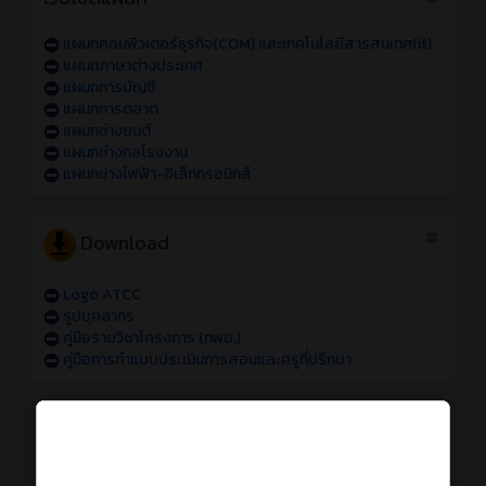
แผนกคอมพิวเตอร์ธุรกิจ(COM) และเทคโนโลยีสารสนเทศ(it)
แผนกภาษาต่างประเทศ
แผนกการบัญชี
แผนกการตลาด
แผนกช่างยนต์
แผนกช่างกลโรงงาน
แผนกช่างไฟฟ้า-อิเล็กทรอนิกส์
Download
Logo ATCC
รูปบุคลากร
คู่มือรายวิชาโครงการ (ทพอ.)
คู่มือการทำแบบประเมินการสอนและครูที่ปรึกษา
การใช้งานระบบออนไลน์
การเข้าใช้งานระบบสารสนเทศของวิทยาลัย sหัส 69