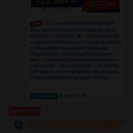
🚨 7 วันสุดท้ายก่อนปิดรับสมัคร! ยังไม่มีที่
เรียน? ต้องการ Upskill หรือสมัครที่อื่นแล้ว...รู้สึกว่า
ยังไม่ใช่ ATCC ยินดีต้อนรับ 🎓 ✅ ไม่ต้องสอบเข้า ไม่มี
สอบสัมภาษณ์ ไม่จำกัดเกรด ✅ ค่าเทอมถูก ผ่อนชำระได้
✅ ฟรี! หนังสือเรียนและอุปกรณ์การเรียนตลอด
หลักสูตร (ปวช.) ✅ ฟรี! ประกันอุบัติเหตุ ตลอดการ
ศึกษา ✅ ฟรี! คอนเสิร์ตสำหรับนักศึกษาและมีกิจกรรม
สนุกๆตลอดปี ✅ เรียนจบแล้วมีงานทำ 📌 รับสมัครถึง
วันที่ 7 มิถุนายน 2569 เท่านั้น 📅 สมัครได้ทุกวัน จันทร์ –
อาทิตย์ ตัดสินใจวันนี้ ดีกว่าต้องรออีก 1 ปีเต็ม!⏳
3168
0
ข่าวสารวิทยาลัย
พฤษภาคม 2026
ข่าวสาร
3 เดือน ที่ผ่านมา