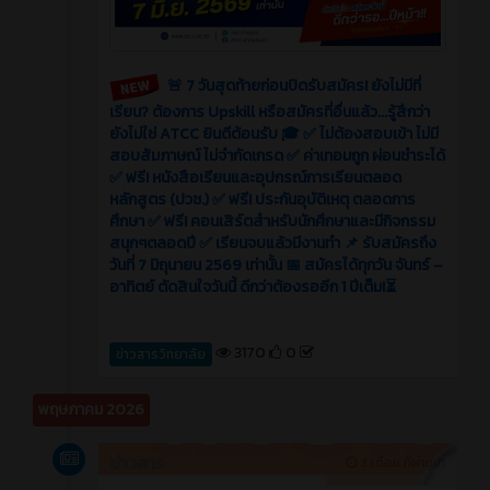
🚨 7 วันสุดท้ายก่อนปิดรับสมัคร! ยังไม่มีที่
เรียน? ต้องการ Upskill หรือสมัครที่อื่นแล้ว...รู้สึกว่า
ยังไม่ใช่ ATCC ยินดีต้อนรับ 🎓 ✅ ไม่ต้องสอบเข้า ไม่มี
สอบสัมภาษณ์ ไม่จำกัดเกรด ✅ ค่าเทอมถูก ผ่อนชำระได้
✅ ฟรี! หนังสือเรียนและอุปกรณ์การเรียนตลอด
หลักสูตร (ปวช.) ✅ ฟรี! ประกันอุบัติเหตุ ตลอดการ
ศึกษา ✅ ฟรี! คอนเสิร์ตสำหรับนักศึกษาและมีกิจกรรม
สนุกๆตลอดปี ✅ เรียนจบแล้วมีงานทำ 📌 รับสมัครถึง
วันที่ 7 มิถุนายน 2569 เท่านั้น 📅 สมัครได้ทุกวัน จันทร์ –
อาทิตย์ ตัดสินใจวันนี้ ดีกว่าต้องรออีก 1 ปีเต็ม!⏳
3170
0
ข่าวสารวิทยาลัย
พฤษภาคม 2026
ข่าวสาร
3 เดือน ที่ผ่านมา