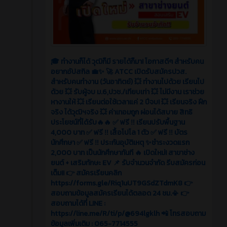
🎓 ทำงานก็ได้ วุฒิก็มี รายได้ก็มา! โอกาสดีๆ สำหรับคน
อยากอัปสกิล 💼✨ 🚀 ATCC เปิดรับสมัครปวส.
สำหรับคนทำงาน (วันอาทิตย์) 💥 ทำงานไปด้วย เรียนไป
ด้วย 💥 รับผู้จบ ม.6,ปวช./เทียบเท่า 💥 ไม่มีงาน เราช่วย
หางานให้ 💥 เรียนต่อใช้เวลาแค่ 2 ปีจบ! 💥 เรียนจริง ฝึก
จริง ได้วุฒิฯจริง 💥 ค่าเทอมถูก ผ่อนได้สบาย สิทธิ
ประโยชน์ที่ได้รับ🔥🔥 ✅ ฟรี ‼️ เรียนปรับพื้นฐาน
4,000 บาท ✅ ฟรี ‼️ เสื้อโปโล 1 ตัว ✅ ฟรี ‼️ บัตร
นักศึกษา ✅ ฟรี ‼️ ประกันอุบัติเหตุ ✨ชำระงวดแรก
2,000 บาท เป็นนักศึกษาทันที 🔥 เปิดใหม่! สาขาช่าง
ยนต์ + เสริมทักษะ EV 📌 รับจำนวนจำกัด รีบสมัครก่อน
เต็ม!! 👉 สมัครเรียนคลิก
https://forms.gle/Riq1uUT9GSdZTdmK8 👉
สอบถามข้อมูลสมัครเรียนได้ตลอด 24 ชม.📳 👉
สอบถามได้ที่ LINE :
https://line.me/R/ti/p/@694lgklh 📲 โทรสอบถาม
ข้อมูลเพิ่มเติม : 065-7714555