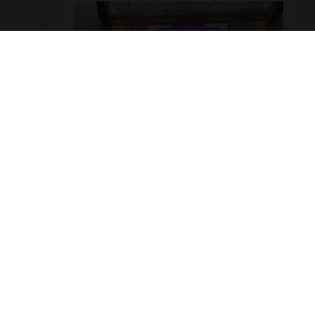
ผู้บริหาร คณะครู และบุคลากร วิทยาลัยเทคโนโลยี
พณิชยการอยุธยา เข้าร่วมงานเฉลิมพระเกียรติ เนื่องใน
โอกาสพระราชพิธีมหามงคลเฉลิมพระชนมพรรษา ๔
รอบ สมเด็จพระนางเจ้าสุทิดา พัชรสุธาพิมลลักษณ
พระบรมราชินี 🗓️ วันพุธที่ ๓ มิถุนายน ๒๕๖๙ 📍 ณ หอ
ประชุมพระพิรุณระลึกโปรดเกล้าฯ มหาวิทยาลัย
เทคโนโลยีราชมงคลสุวรรณภูมิ ศูนย์หันตรา
972
0
รอบรั้ววิทยาลัย