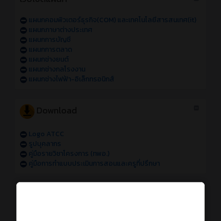
แผนกคอมพิวเตอร์ธุรกิจ(COM) และเทคโนโลยีสารสนเทศ(it)
แผนกภาษาต่างประเทศ
แผนกการบัญชี
แผนกการตลาด
แผนกช่างยนต์
แผนกช่างกลโรงงาน
แผนกช่างไฟฟ้า-อิเล็กทรอนิกส์
Download
Logo ATCC
รูปบุคลากร
คู่มือรายวิชาโครงการ (ทพอ.)
คู่มือการทำแบบประเมินการสอนและครูที่ปรึกษา
การใช้งานระบบออนไลน์
การเข้าใช้งานระบบสารสนเทศของวิทยาลัย sหัส 69