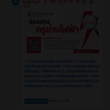
ข่าวสาร
3 เดือน ที่ผ่านมา
🔧 ด่วน!! เปิดรับสมัคร ครูช่างไฟฟ้า⚡️ 📌 คุณสมบัติ •
วุฒิปริญญาตรี สาขาไฟฟ้า / วิศวกรรมไฟฟ้า หรือสาขา
ที่เกี่ยวข้อง • มีทักษะด้าน PLC, เครื่องกลไฟฟ้า และการ
ซ่อมบำรุงระบบไฟฟ้า • ยินดีรับนักศึกษาจบใหม่ • พร้อม
เติบโตไปด้วยกัน มีความมุ่งมั่น และทำงานเป็นทีมได้ • รัก
การพัฒนาเยาวชน และสามารถถ่ายทอดความรู้ได้
1145
0
ข่าวสารวิทยาลัย