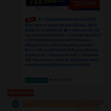
🚨 7 วันสุดท้ายก่อนปิดรับสมัคร! ยังไม่มีที่
เรียน? ต้องการ Upskill หรือสมัครที่อื่นแล้ว...รู้สึกว่า
ยังไม่ใช่ ATCC ยินดีต้อนรับ 🎓 ✅ ไม่ต้องสอบเข้า ไม่มี
สอบสัมภาษณ์ ไม่จำกัดเกรด ✅ ค่าเทอมถูก ผ่อนชำระได้
✅ ฟรี! หนังสือเรียนและอุปกรณ์การเรียนตลอด
หลักสูตร (ปวช.) ✅ ฟรี! ประกันอุบัติเหตุ ตลอดการ
ศึกษา ✅ ฟรี! คอนเสิร์ตสำหรับนักศึกษาและมีกิจกรรม
สนุกๆตลอดปี ✅ เรียนจบแล้วมีงานทำ 📌 รับสมัครถึง
วันที่ 7 มิถุนายน 2569 เท่านั้น 📅 สมัครได้ทุกวัน จันทร์ –
อาทิตย์ ตัดสินใจวันนี้ ดีกว่าต้องรออีก 1 ปีเต็ม!⏳
3179
0
ข่าวสารวิทยาลัย
พฤษภาคม 2026
ข่าวสาร
3 เดือน ที่ผ่านมา