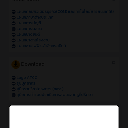
แผนกคอมพิวเตอร์ธุรกิจ(COM) และเทคโนโลยีสารสนเทศ(it)
แผนกภาษาต่างประเทศ
แผนกการบัญชี
แผนกการตลาด
แผนกช่างยนต์
แผนกช่างกลโรงงาน
แผนกช่างไฟฟ้า-อิเล็กทรอนิกส์
Download
Logo ATCC
รูปบุคลากร
คู่มือรายวิชาโครงการ (ทพอ.)
คู่มือการทำแบบประเมินการสอนและครูที่ปรึกษา
การใช้งานระบบออนไลน์
การเข้าใช้งานระบบสารสนเทศของวิทยาลัย sหัส 69