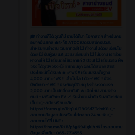
🎓 ทำงานก็ได้ วุฒิก็มี รายได้ก็มา! โอกาสดีๆ สำหรับคน
อยากอัปสกิล 💼✨ 🚀 ATCC เปิดรับสมัครปวส.
สำหรับคนทำงาน (วันอาทิตย์) 💥 ทำงานไปด้วย เรียนไป
ด้วย 💥 รับผู้จบ ม.6,ปวช./เทียบเท่า 💥 ไม่มีงาน เราช่วย
หางานให้ 💥 เรียนต่อใช้เวลาแค่ 2 ปีจบ! 💥 เรียนจริง ฝึก
จริง ได้วุฒิฯจริง 💥 ค่าเทอมถูก ผ่อนได้สบาย สิทธิ
ประโยชน์ที่ได้รับ🔥🔥 ✅ ฟรี ‼️ เรียนปรับพื้นฐาน
4,000 บาท ✅ ฟรี ‼️ เสื้อโปโล 1 ตัว ✅ ฟรี ‼️ บัตร
นักศึกษา ✅ ฟรี ‼️ ประกันอุบัติเหตุ ✨ชำระงวดแรก
2,000 บาท เป็นนักศึกษาทันที 🔥 เปิดใหม่! สาขาช่าง
ยนต์ + เสริมทักษะ EV 📌 รับจำนวนจำกัด รีบสมัครก่อน
เต็ม!! 👉 สมัครเรียนคลิก
https://forms.gle/Riq1uUT9GSdZTdmK8 👉
สอบถามข้อมูลสมัครเรียนได้ตลอด 24 ชม.📳 👉
สอบถามได้ที่ LINE :
https://line.me/R/ti/p/@694lgklh 📲 โทรสอบถาม
ข้อมูลเพิ่มเติม : 065-7714555