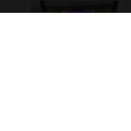
ผู้บริหาร คณะครู และบุคลากร วิทยาลัยเทคโนโลยี
พณิชยการอยุธยา เข้าร่วมงานเฉลิมพระเกียรติ เนื่องใน
โอกาสพระราชพิธีมหามงคลเฉลิมพระชนมพรรษา ๔
รอบ สมเด็จพระนางเจ้าสุทิดา พัชรสุธาพิมลลักษณ
พระบรมราชินี 🗓️ วันพุธที่ ๓ มิถุนายน ๒๕๖๙ 📍 ณ หอ
ประชุมพระพิรุณระลึกโปรดเกล้าฯ มหาวิทยาลัย
เทคโนโลยีราชมงคลสุวรรณภูมิ ศูนย์หันตรา
979
0
รอบรั้ววิทยาลัย