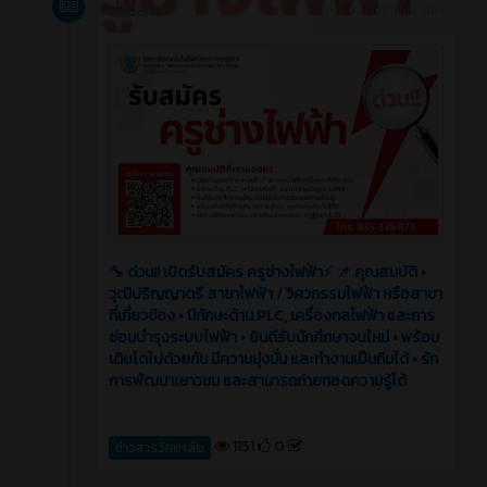
ข่าวสาร
3 เดือน ที่ผ่านมา
🔧 ด่วน!! เปิดรับสมัคร ครูช่างไฟฟ้า⚡️ 📌 คุณสมบัติ •
วุฒิปริญญาตรี สาขาไฟฟ้า / วิศวกรรมไฟฟ้า หรือสาขา
ที่เกี่ยวข้อง • มีทักษะด้าน PLC, เครื่องกลไฟฟ้า และการ
ซ่อมบำรุงระบบไฟฟ้า • ยินดีรับนักศึกษาจบใหม่ • พร้อม
เติบโตไปด้วยกัน มีความมุ่งมั่น และทำงานเป็นทีมได้ • รัก
การพัฒนาเยาวชน และสามารถถ่ายทอดความรู้ได้
1151
0
ข่าวสารวิทยาลัย