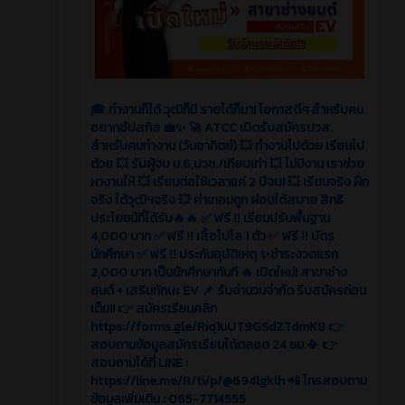
🎓 ทำงานก็ได้ วุฒิก็มี รายได้ก็มา! โอกาสดีๆ สำหรับคน
อยากอัปสกิล 💼✨ 🚀 ATCC เปิดรับสมัครปวส.
สำหรับคนทำงาน (วันอาทิตย์) 💥 ทำงานไปด้วย เรียนไป
ด้วย 💥 รับผู้จบ ม.6,ปวช./เทียบเท่า 💥 ไม่มีงาน เราช่วย
หางานให้ 💥 เรียนต่อใช้เวลาแค่ 2 ปีจบ! 💥 เรียนจริง ฝึก
จริง ได้วุฒิฯจริง 💥 ค่าเทอมถูก ผ่อนได้สบาย สิทธิ
ประโยชน์ที่ได้รับ🔥🔥 ✅ ฟรี ‼️ เรียนปรับพื้นฐาน
4,000 บาท ✅ ฟรี ‼️ เสื้อโปโล 1 ตัว ✅ ฟรี ‼️ บัตร
นักศึกษา ✅ ฟรี ‼️ ประกันอุบัติเหตุ ✨ชำระงวดแรก
2,000 บาท เป็นนักศึกษาทันที 🔥 เปิดใหม่! สาขาช่าง
ยนต์ + เสริมทักษะ EV 📌 รับจำนวนจำกัด รีบสมัครก่อน
เต็ม!! 👉 สมัครเรียนคลิก
https://forms.gle/Riq1uUT9GSdZTdmK8 👉
สอบถามข้อมูลสมัครเรียนได้ตลอด 24 ชม.📳 👉
สอบถามได้ที่ LINE :
https://line.me/R/ti/p/@694lgklh 📲 โทรสอบถาม
ข้อมูลเพิ่มเติม : 065-7714555