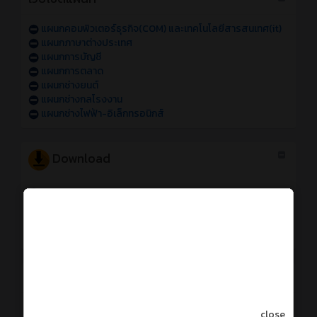
แผนกคอมพิวเตอร์ธุรกิจ(COM) และเทคโนโลยีสารสนเทศ(it)
แผนกภาษาต่างประเทศ
แผนกการบัญชี
แผนกการตลาด
แผนกช่างยนต์
แผนกช่างกลโรงงาน
แผนกช่างไฟฟ้า-อิเล็กทรอนิกส์
Download
Logo ATCC
รูปบุคลากร
คู่มือรายวิชาโครงการ (ทพอ.)
คู่มือการทำแบบประเมินการสอนและครูที่ปรึกษา
การใช้งานระบบออนไลน์
การเข้าใช้งานระบบสารสนเทศของวิทยาลัย sหัส 69
close