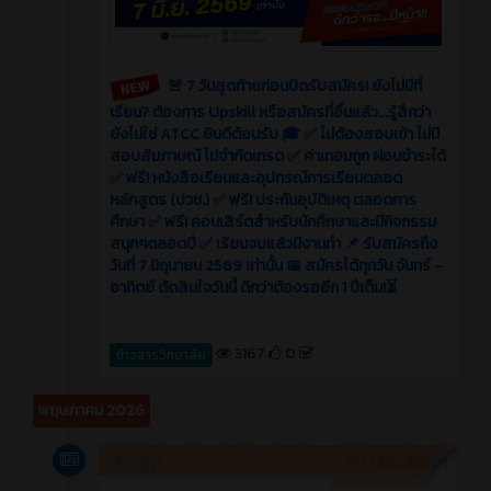
🚨 7 วันสุดท้ายก่อนปิดรับสมัคร! ยังไม่มีที่
เรียน? ต้องการ Upskill หรือสมัครที่อื่นแล้ว...รู้สึกว่า
ยังไม่ใช่ ATCC ยินดีต้อนรับ 🎓 ✅ ไม่ต้องสอบเข้า ไม่มี
สอบสัมภาษณ์ ไม่จำกัดเกรด ✅ ค่าเทอมถูก ผ่อนชำระได้
✅ ฟรี! หนังสือเรียนและอุปกรณ์การเรียนตลอด
หลักสูตร (ปวช.) ✅ ฟรี! ประกันอุบัติเหตุ ตลอดการ
ศึกษา ✅ ฟรี! คอนเสิร์ตสำหรับนักศึกษาและมีกิจกรรม
สนุกๆตลอดปี ✅ เรียนจบแล้วมีงานทำ 📌 รับสมัครถึง
วันที่ 7 มิถุนายน 2569 เท่านั้น 📅 สมัครได้ทุกวัน จันทร์ –
อาทิตย์ ตัดสินใจวันนี้ ดีกว่าต้องรออีก 1 ปีเต็ม!⏳
3167
0
ข่าวสารวิทยาลัย
พฤษภาคม 2026
ข่าวสาร
3 เดือน ที่ผ่านมา