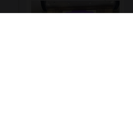
ผู้บริหาร คณะครู และบุคลากร วิทยาลัยเทคโนโลยี
พณิชยการอยุธยา เข้าร่วมงานเฉลิมพระเกียรติ เนื่องใน
โอกาสพระราชพิธีมหามงคลเฉลิมพระชนมพรรษา ๔
รอบ สมเด็จพระนางเจ้าสุทิดา พัชรสุธาพิมลลักษณ
พระบรมราชินี 🗓️ วันพุธที่ ๓ มิถุนายน ๒๕๖๙ 📍 ณ หอ
ประชุมพระพิรุณระลึกโปรดเกล้าฯ มหาวิทยาลัย
เทคโนโลยีราชมงคลสุวรรณภูมิ ศูนย์หันตรา
979
0
รอบรั้ววิทยาลัย