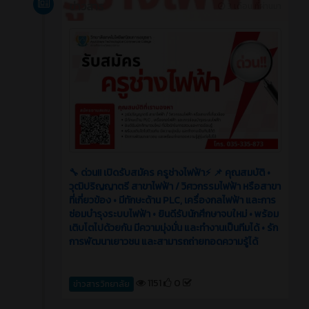
ข่าวสาร
3 เดือน ที่ผ่านมา
🔧 ด่วน!! เปิดรับสมัคร ครูช่างไฟฟ้า⚡️ 📌 คุณสมบัติ •
วุฒิปริญญาตรี สาขาไฟฟ้า / วิศวกรรมไฟฟ้า หรือสาขา
ที่เกี่ยวข้อง • มีทักษะด้าน PLC, เครื่องกลไฟฟ้า และการ
ซ่อมบำรุงระบบไฟฟ้า • ยินดีรับนักศึกษาจบใหม่ • พร้อม
เติบโตไปด้วยกัน มีความมุ่งมั่น และทำงานเป็นทีมได้ • รัก
การพัฒนาเยาวชน และสามารถถ่ายทอดความรู้ได้
1151
0
ข่าวสารวิทยาลัย