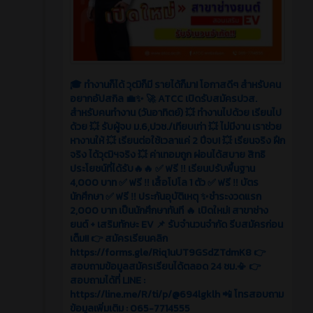
🎓 ทำงานก็ได้ วุฒิก็มี รายได้ก็มา! โอกาสดีๆ สำหรับคน
อยากอัปสกิล 💼✨ 🚀 ATCC เปิดรับสมัครปวส.
สำหรับคนทำงาน (วันอาทิตย์) 💥 ทำงานไปด้วย เรียนไป
ด้วย 💥 รับผู้จบ ม.6,ปวช./เทียบเท่า 💥 ไม่มีงาน เราช่วย
หางานให้ 💥 เรียนต่อใช้เวลาแค่ 2 ปีจบ! 💥 เรียนจริง ฝึก
จริง ได้วุฒิฯจริง 💥 ค่าเทอมถูก ผ่อนได้สบาย สิทธิ
ประโยชน์ที่ได้รับ🔥🔥 ✅ ฟรี ‼️ เรียนปรับพื้นฐาน
4,000 บาท ✅ ฟรี ‼️ เสื้อโปโล 1 ตัว ✅ ฟรี ‼️ บัตร
นักศึกษา ✅ ฟรี ‼️ ประกันอุบัติเหตุ ✨ชำระงวดแรก
2,000 บาท เป็นนักศึกษาทันที 🔥 เปิดใหม่! สาขาช่าง
ยนต์ + เสริมทักษะ EV 📌 รับจำนวนจำกัด รีบสมัครก่อน
เต็ม!! 👉 สมัครเรียนคลิก
https://forms.gle/Riq1uUT9GSdZTdmK8 👉
สอบถามข้อมูลสมัครเรียนได้ตลอด 24 ชม.📳 👉
สอบถามได้ที่ LINE :
https://line.me/R/ti/p/@694lgklh 📲 โทรสอบถาม
ข้อมูลเพิ่มเติม : 065-7714555