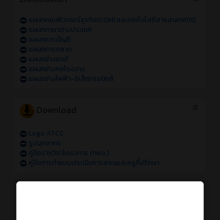
แผนกคอมพิวเตอร์ธุรกิจ(COM) และเทคโนโลยีสารสนเทศ(it)
แผนกภาษาต่างประเทศ
แผนกการบัญชี
แผนกการตลาด
แผนกช่างยนต์
แผนกช่างกลโรงงาน
แผนกช่างไฟฟ้า-อิเล็กทรอนิกส์
Download
Logo ATCC
รูปบุคลากร
คู่มือรายวิชาโครงการ (ทพอ.)
คู่มือการทำแบบประเมินการสอนและครูที่ปรึกษา
การใช้งานระบบออนไลน์
การเข้าใช้งานระบบสารสนเทศของวิทยาลัย sหัส 69