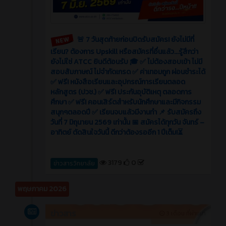
🚨 7 วันสุดท้ายก่อนปิดรับสมัคร! ยังไม่มีที่
เรียน? ต้องการ Upskill หรือสมัครที่อื่นแล้ว...รู้สึกว่า
ยังไม่ใช่ ATCC ยินดีต้อนรับ 🎓 ✅ ไม่ต้องสอบเข้า ไม่มี
สอบสัมภาษณ์ ไม่จำกัดเกรด ✅ ค่าเทอมถูก ผ่อนชำระได้
✅ ฟรี! หนังสือเรียนและอุปกรณ์การเรียนตลอด
หลักสูตร (ปวช.) ✅ ฟรี! ประกันอุบัติเหตุ ตลอดการ
ศึกษา ✅ ฟรี! คอนเสิร์ตสำหรับนักศึกษาและมีกิจกรรม
สนุกๆตลอดปี ✅ เรียนจบแล้วมีงานทำ 📌 รับสมัครถึง
วันที่ 7 มิถุนายน 2569 เท่านั้น 📅 สมัครได้ทุกวัน จันทร์ –
อาทิตย์ ตัดสินใจวันนี้ ดีกว่าต้องรออีก 1 ปีเต็ม!⏳
3179
0
ข่าวสารวิทยาลัย
พฤษภาคม 2026
ข่าวสาร
3 เดือน ที่ผ่านมา