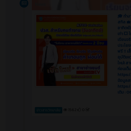
News
🎓 ทำงา
สกิล 💼
อาทิตย์
เท่า 💥 
เรียนจริ
ประโยชน
ฟรี ‼️ เ
อุบัติเ
ใหม่! ส
ก่อนเต็
https:
ข้อมูลส
https:/
เติม : 
1562
0
ข่าวสารวิทยาลัย