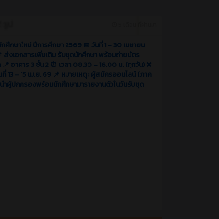
5 เดือน ที่ผ่านมา
นักศึกษาใหม่ ปีการศึกษา 2569 📅 วันที่ 1 – 30 เมษายน
 ส่งเอกสารเพิ่มเติม รับชุดนักศึกษา พร้อมถ่ายบัตร
า 📍 อาคาร 3 ชั้น 2 ⏰ เวลา 08.30 – 16.00 น. (ทุกวัน) ❌
นที่ 13 – 15 เม.ย. 69 📌 หมายเหตุ : ผู้สมัครออนไลน์ (ภาค
ห้นำผู้ปกครองพร้อมนักศึกษามารายงานตัวในวันรับชุด