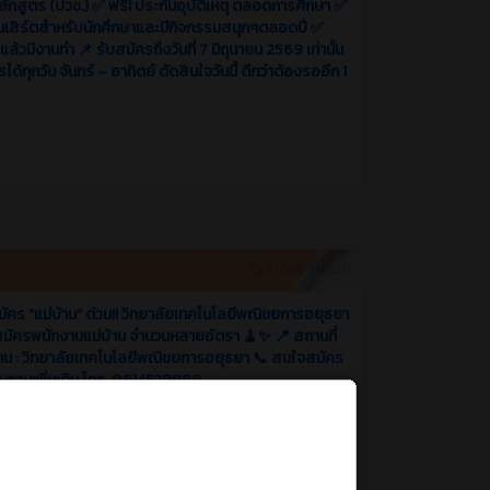
กสูตร (ปวช.) ✅ ฟรี! ประกันอุบัติเหตุ ตลอดการศึกษา ✅
นเสิร์ตสำหรับนักศึกษาและมีกิจกรรมสนุกๆตลอดปี ✅
ล้วมีงานทำ 📌 รับสมัครถึงวันที่ 7 มิถุนายน 2569 เท่านั้น
ได้ทุกวัน จันทร์ – อาทิตย์ ตัดสินใจวันนี้ ดีกว่าต้องรออีก 1
3 เดือน ที่ผ่านมา
มัคร “แม่บ้าน” ด่วน!! วิทยาลัยเทคโนโลยีพณิชยการอยุธยา
สมัครพนักงานแม่บ้าน จำนวนหลายอัตรา 🧹✨ 📍 สถานที่
าน : วิทยาลัยเทคโนโลยีพณิชยการอยุธยา 📞 สนใจสมัคร
บถามเพิ่มเติม โทร. 0614538999