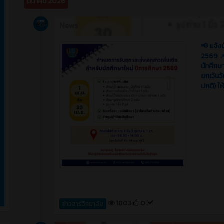
มีนาคม 2026
News
📢 แจ้ง
2569 📌
นักศึกษ
ยกเว้นวั
ปกติ) ใ
1803
0
ข่าวสารวิทยาลัย