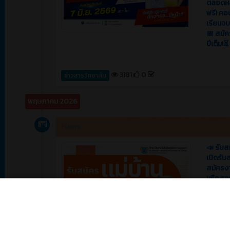
ตลอดหลั
ฟรี! คอ
เรียนจบแ
📅 สมัคร
ปีเต็ม!⏳
3181
0
ข่าวสารวิทยาลัย
พฤษภาคม 2026
News
📣 รับส
เปิดรับ
สมัครง
หรือสอ