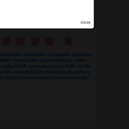
close
3 เดือน ที่ผ่านมา
!! เปิดรับสมัคร ครูช่างไฟฟ้า⚡️ 📌 คุณสมบัติ • วุฒิปริญญา
ไฟฟ้า / วิศวกรรมไฟฟ้า หรือสาขาที่เกี่ยวข้อง • มีทักษะ
C, เครื่องกลไฟฟ้า และการซ่อมบำรุงระบบไฟฟ้า • ยินดีรับ
าจบใหม่ • พร้อมเติบโตไปด้วยกัน มีความมุ่งมั่น และทำงาน
ได้ • รักการพัฒนาเยาวชน และสามารถถ่ายทอดความรู้ได้