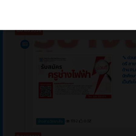
1171
0
ข่าวสาร (Event)
เมษายน 2026
News
🔧 ด่วน
ตรี สาขา
ด้าน PL
นักศึกษ
เป็นทีม
1152
0
ข่าวสารวิทยาลัย