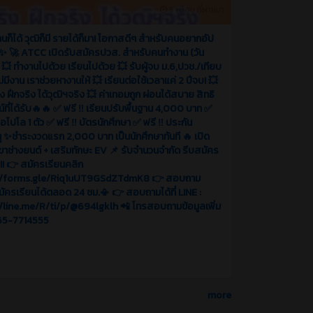
5 เดือน ที่ผ่านมา
นก็ได้ วุฒิก็มี รายได้ก็มา! โอกาสดีๆ สำหรับคนอยากอัป
✨ 🚀 ATCC เปิดรับสมัครปวส. สำหรับคนทำงาน (วัน
) 💥 ทำงานไปด้วย เรียนไปด้วย 💥 รับผู้จบ ม.6,ปวช./เทียบ
ไม่มีงาน เราช่วยหางานให้ 💥 เรียนต่อใช้เวลาแค่ 2 ปีจบ! 💥
ง ฝึกจริง ได้วุฒิฯจริง 💥 ค่าเทอมถูก ผ่อนได้สบาย สิทธิ
์ที่ได้รับ🔥🔥 ✅ ฟรี ‼️ เรียนปรับพื้นฐาน 4,000 บาท ✅
สื้อโปโล 1 ตัว ✅ ฟรี ‼️ บัตรนักศึกษา ✅ ฟรี ‼️ ประกัน
หตุ ✨ชำระงวดแรก 2,000 บาท เป็นนักศึกษาทันที 🔥 เปิด
าขาช่างยนต์ + เสริมทักษะ EV 📌 รับจำนวนจำกัด รีบสมัคร
ม!! 👉 สมัครเรียนคลิก
//forms.gle/Riq1uUT9GSdZTdmK8 👉 สอบถาม
มัครเรียนได้ตลอด 24 ชม.📳 👉 สอบถามได้ที่ LINE :
/line.me/R/ti/p/@694lgklh 📲 โทรสอบถามข้อมูลเพิ่ม
065-7714555
more