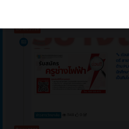
1164
0
ข่าวสาร (Event)
เมษายน 2026
News
🔧 ด่วน
ตรี สาขา
ด้าน PL
นักศึกษ
เป็นทีม
1148
0
ข่าวสารวิทยาลัย