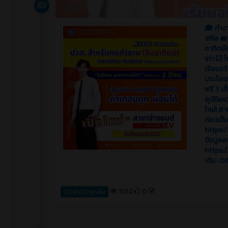
News
🎓 ทำงา
สกิล 💼
อาทิตย์
เท่า 💥 
เรียนจริ
ประโยชน
ฟรี ‼️ เ
อุบัติเ
ใหม่! ส
ก่อนเต็
https:
ข้อมูลส
https:/
เติม : 
1552
0
ข่าวสารวิทยาลัย