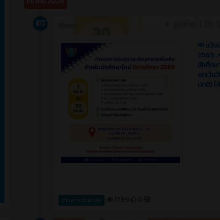
มีนาคม 2026
News
📢 แจ้ง
2569 📌
นักศึกษ
ยกเว้นวั
ปกติ) ใ
1799
0
ข่าวสารวิทยาลัย