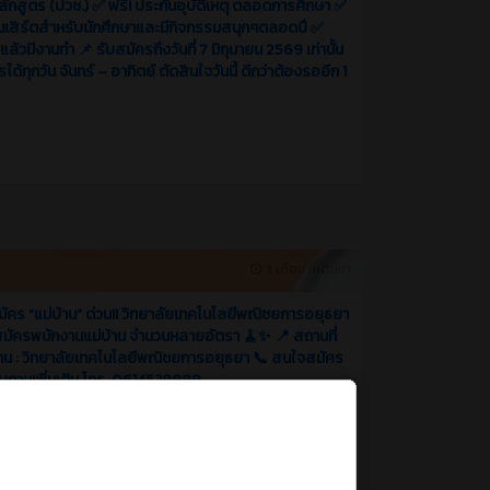
กสูตร (ปวช.) ✅ ฟรี! ประกันอุบัติเหตุ ตลอดการศึกษา ✅
นเสิร์ตสำหรับนักศึกษาและมีกิจกรรมสนุกๆตลอดปี ✅
ล้วมีงานทำ 📌 รับสมัครถึงวันที่ 7 มิถุนายน 2569 เท่านั้น
ได้ทุกวัน จันทร์ – อาทิตย์ ตัดสินใจวันนี้ ดีกว่าต้องรออีก 1
3 เดือน ที่ผ่านมา
มัคร “แม่บ้าน” ด่วน!! วิทยาลัยเทคโนโลยีพณิชยการอยุธยา
สมัครพนักงานแม่บ้าน จำนวนหลายอัตรา 🧹✨ 📍 สถานที่
าน : วิทยาลัยเทคโนโลยีพณิชยการอยุธยา 📞 สนใจสมัคร
บถามเพิ่มเติม โทร. 0614538999