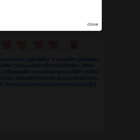
close
3 เดือน ที่ผ่านมา
!! เปิดรับสมัคร ครูช่างไฟฟ้า⚡️ 📌 คุณสมบัติ • วุฒิปริญญา
ไฟฟ้า / วิศวกรรมไฟฟ้า หรือสาขาที่เกี่ยวข้อง • มีทักษะ
C, เครื่องกลไฟฟ้า และการซ่อมบำรุงระบบไฟฟ้า • ยินดีรับ
าจบใหม่ • พร้อมเติบโตไปด้วยกัน มีความมุ่งมั่น และทำงาน
ได้ • รักการพัฒนาเยาวชน และสามารถถ่ายทอดความรู้ได้