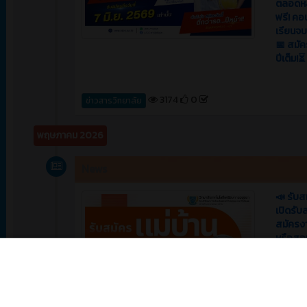
ตลอดหลั
ฟรี! คอ
เรียนจบแ
📅 สมัคร
ปีเต็ม!⏳
3174
0
ข่าวสารวิทยาลัย
พฤษภาคม 2026
News
📣 รับส
เปิดรับ
สมัครง
หรือสอ