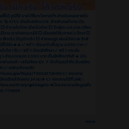
5 เดือน ที่ผ่านมา
นก็ได้ วุฒิก็มี รายได้ก็มา! โอกาสดีๆ สำหรับคนอยากอัป
✨ 🚀 ATCC เปิดรับสมัครปวส. สำหรับคนทำงาน (วัน
) 💥 ทำงานไปด้วย เรียนไปด้วย 💥 รับผู้จบ ม.6,ปวช./เทียบ
ไม่มีงาน เราช่วยหางานให้ 💥 เรียนต่อใช้เวลาแค่ 2 ปีจบ! 💥
ง ฝึกจริง ได้วุฒิฯจริง 💥 ค่าเทอมถูก ผ่อนได้สบาย สิทธิ
์ที่ได้รับ🔥🔥 ✅ ฟรี ‼️ เรียนปรับพื้นฐาน 4,000 บาท ✅
สื้อโปโล 1 ตัว ✅ ฟรี ‼️ บัตรนักศึกษา ✅ ฟรี ‼️ ประกัน
หตุ ✨ชำระงวดแรก 2,000 บาท เป็นนักศึกษาทันที 🔥 เปิด
าขาช่างยนต์ + เสริมทักษะ EV 📌 รับจำนวนจำกัด รีบสมัคร
ม!! 👉 สมัครเรียนคลิก
//forms.gle/Riq1uUT9GSdZTdmK8 👉 สอบถาม
มัครเรียนได้ตลอด 24 ชม.📳 👉 สอบถามได้ที่ LINE :
/line.me/R/ti/p/@694lgklh 📲 โทรสอบถามข้อมูลเพิ่ม
065-7714555
more