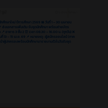
5 เดือน ที่ผ่านมา
นักศึกษาใหม่ ปีการศึกษา 2569 📅 วันที่ 1 – 30 เมษายน
 ส่งเอกสารเพิ่มเติม รับชุดนักศึกษา พร้อมถ่ายบัตร
า 📍 อาคาร 3 ชั้น 2 ⏰ เวลา 08.30 – 16.00 น. (ทุกวัน) ❌
นที่ 13 – 15 เม.ย. 69 📌 หมายเหตุ : ผู้สมัครออนไลน์ (ภาค
ห้นำผู้ปกครองพร้อมนักศึกษามารายงานตัวในวันรับชุด