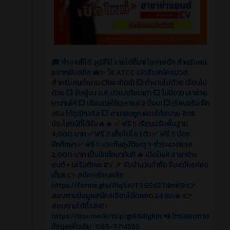
🎓 ทำงานก็ได้ วุฒิก็มี รายได้ก็มา! โอกาสดีๆ สำหรับคน
อยากอัปสกิล 💼✨ 🚀 ATCC เปิดรับสมัครปวส.
สำหรับคนทำงาน (วันอาทิตย์) 💥 ทำงานไปด้วย เรียนไป
ด้วย 💥 รับผู้จบ ม.6,ปวช./เทียบเท่า 💥 ไม่มีงาน เราช่วย
หางานให้ 💥 เรียนต่อใช้เวลาแค่ 2 ปีจบ! 💥 เรียนจริง ฝึก
จริง ได้วุฒิฯจริง 💥 ค่าเทอมถูก ผ่อนได้สบาย สิทธิ
ประโยชน์ที่ได้รับ🔥🔥 ✅ ฟรี ‼️ เรียนปรับพื้นฐาน
4,000 บาท ✅ ฟรี ‼️ เสื้อโปโล 1 ตัว ✅ ฟรี ‼️ บัตร
นักศึกษา ✅ ฟรี ‼️ ประกันอุบัติเหตุ ✨ชำระงวดแรก
2,000 บาท เป็นนักศึกษาทันที 🔥 เปิดใหม่! สาขาช่าง
ยนต์ + เสริมทักษะ EV 📌 รับจำนวนจำกัด รีบสมัครก่อน
เต็ม!! 👉 สมัครเรียนคลิก
https://forms.gle/Riq1uUT9GSdZTdmK8 👉
สอบถามข้อมูลสมัครเรียนได้ตลอด 24 ชม.📳 👉
สอบถามได้ที่ LINE :
https://line.me/R/ti/p/@694lgklh 📲 โทรสอบถาม
ข้อมูลเพิ่มเติม : 065-7714555