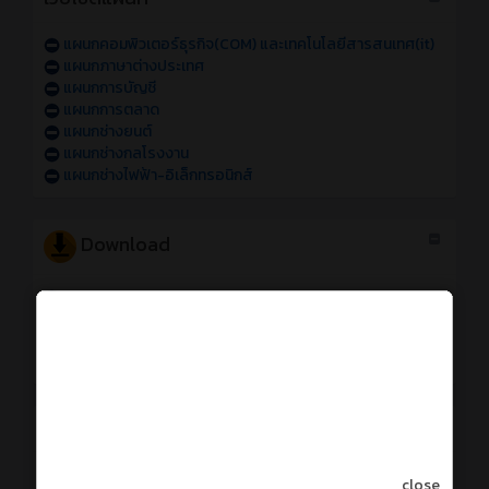
แผนกคอมพิวเตอร์ธุรกิจ(COM) และเทคโนโลยีสารสนเทศ(it)
แผนกภาษาต่างประเทศ
แผนกการบัญชี
แผนกการตลาด
แผนกช่างยนต์
แผนกช่างกลโรงงาน
แผนกช่างไฟฟ้า-อิเล็กทรอนิกส์
Download
Logo ATCC
รูปบุคลากร
คู่มือรายวิชาโครงการ (ทพอ.)
คู่มือการทำแบบประเมินการสอนและครูที่ปรึกษา
การใช้งานระบบออนไลน์
การเข้าใช้งานระบบสารสนเทศของวิทยาลัย sหัส 69
close