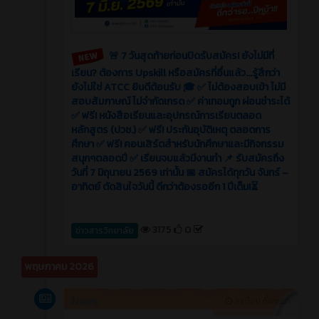
🚨 7 วันสุดท้ายก่อนปิดรับสมัคร! ยังไม่มีที่
เรียน? ต้องการ Upskill หรือสมัครที่อื่นแล้ว...รู้สึกว่า
ยังไม่ใช่ ATCC ยินดีต้อนรับ 🎓 ✅ ไม่ต้องสอบเข้า ไม่มี
สอบสัมภาษณ์ ไม่จำกัดเกรด ✅ ค่าเทอมถูก ผ่อนชำระได้
✅ ฟรี! หนังสือเรียนและอุปกรณ์การเรียนตลอด
หลักสูตร (ปวช.) ✅ ฟรี! ประกันอุบัติเหตุ ตลอดการ
ศึกษา ✅ ฟรี! คอนเสิร์ตสำหรับนักศึกษาและมีกิจกรรม
สนุกๆตลอดปี ✅ เรียนจบแล้วมีงานทำ 📌 รับสมัครถึง
วันที่ 7 มิถุนายน 2569 เท่านั้น 📅 สมัครได้ทุกวัน จันทร์ –
อาทิตย์ ตัดสินใจวันนี้ ดีกว่าต้องรออีก 1 ปีเต็ม!⏳
3175
0
ข่าวสารวิทยาลัย
พฤษภาคม 2026
News
3 เดือน ที่ผ่านมา