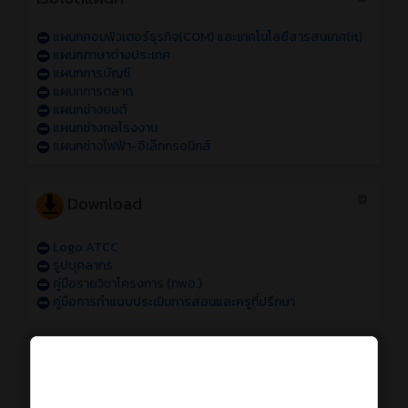
แผนกคอมพิวเตอร์ธุรกิจ(COM) และเทคโนโลยีสารสนเทศ(it)
แผนกภาษาต่างประเทศ
แผนกการบัญชี
แผนกการตลาด
แผนกช่างยนต์
แผนกช่างกลโรงงาน
แผนกช่างไฟฟ้า-อิเล็กทรอนิกส์
Download
Logo ATCC
รูปบุคลากร
คู่มือรายวิชาโครงการ (ทพอ.)
คู่มือการทำแบบประเมินการสอนและครูที่ปรึกษา
การใช้งานระบบออนไลน์
การเข้าใช้งานระบบสารสนเทศของวิทยาลัย sหัส 69