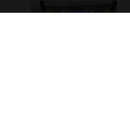
ผู้บริหาร คณะครู และบุคลากร วิทยาลัยเทคโนโลยี
พณิชยการอยุธยา เข้าร่วมงานเฉลิมพระเกียรติ เนื่องใน
โอกาสพระราชพิธีมหามงคลเฉลิมพระชนมพรรษา ๔
รอบ สมเด็จพระนางเจ้าสุทิดา พัชรสุธาพิมลลักษณ
พระบรมราชินี 🗓️ วันพุธที่ ๓ มิถุนายน ๒๕๖๙ 📍 ณ หอ
ประชุมพระพิรุณระลึกโปรดเกล้าฯ มหาวิทยาลัย
เทคโนโลยีราชมงคลสุวรรณภูมิ ศูนย์หันตรา
977
0
รอบรั้ววิทยาลัย