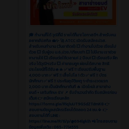
🎓 ทำงานก็ได้ วุฒิก็มี รายได้ก็มา! โอกาสดีๆ สำหรับคน
อยากอัปสกิล 💼✨ 🚀 ATCC เปิดรับสมัครปวส.
สำหรับคนทำงาน (วันอาทิตย์) 💥 ทำงานไปด้วย เรียนไป
ด้วย 💥 รับผู้จบ ม.6,ปวช./เทียบเท่า 💥 ไม่มีงาน เราช่วย
หางานให้ 💥 เรียนต่อใช้เวลาแค่ 2 ปีจบ! 💥 เรียนจริง ฝึก
จริง ได้วุฒิฯจริง 💥 ค่าเทอมถูก ผ่อนได้สบาย สิทธิ
ประโยชน์ที่ได้รับ🔥🔥 ✅ ฟรี ‼️ เรียนปรับพื้นฐาน
4,000 บาท ✅ ฟรี ‼️ เสื้อโปโล 1 ตัว ✅ ฟรี ‼️ บัตร
นักศึกษา ✅ ฟรี ‼️ ประกันอุบัติเหตุ ✨ชำระงวดแรก
2,000 บาท เป็นนักศึกษาทันที 🔥 เปิดใหม่! สาขาช่าง
ยนต์ + เสริมทักษะ EV 📌 รับจำนวนจำกัด รีบสมัครก่อน
เต็ม!! 👉 สมัครเรียนคลิก
https://forms.gle/Riq1uUT9GSdZTdmK8 👉
สอบถามข้อมูลสมัครเรียนได้ตลอด 24 ชม.📳 👉
สอบถามได้ที่ LINE :
https://line.me/R/ti/p/@694lgklh 📲 โทรสอบถาม
ข้อมูลเพิ่มเติม : 065-7714555