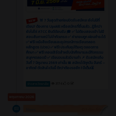
🚨 7 วันสุดท้ายก่อนปิดรับสมัคร! ยังไม่มีที่
เรียน? ต้องการ Upskill หรือสมัครที่อื่นแล้ว...รู้สึกว่า
ยังไม่ใช่ ATCC ยินดีต้อนรับ 🎓 ✅ ไม่ต้องสอบเข้า ไม่มี
สอบสัมภาษณ์ ไม่จำกัดเกรด ✅ ค่าเทอมถูก ผ่อนชำระได้
✅ ฟรี! หนังสือเรียนและอุปกรณ์การเรียนตลอด
หลักสูตร (ปวช.) ✅ ฟรี! ประกันอุบัติเหตุ ตลอดการ
ศึกษา ✅ ฟรี! คอนเสิร์ตสำหรับนักศึกษาและมีกิจกรรม
สนุกๆตลอดปี ✅ เรียนจบแล้วมีงานทำ 📌 รับสมัครถึง
วันที่ 7 มิถุนายน 2569 เท่านั้น 📅 สมัครได้ทุกวัน จันทร์ –
อาทิตย์ ตัดสินใจวันนี้ ดีกว่าต้องรออีก 1 ปีเต็ม!⏳
3174
0
ข่าวสารวิทยาลัย
พฤษภาคม 2026
News
3 เดือน ที่ผ่านมา